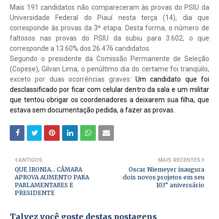
Mais 191 candidatos não compareceram às provas do PSIU da
Universidade Federal do Piauí nesta terça (14), dia que
corresponde às provas da 3ª etapa. Desta forma, o número de
faltosos nas provas do PSIU da subiu para 3.602, o que
corresponde a 13.60% dos 26.476 candidatos.
Segundo o presidente da Comissão Permanente de Seleção
(Copese), Gilvan Lima, o penúltimo dia do certame foi tranqüilo,
exceto por duas ocorrências graves:
Um candidato que foi
desclassificado por ficar com celular dentro da sala e um militar
que tentou obrigar os coordenadores a deixarem sua filha, que
estava sem documentação pedida, a fazer as prova
s.
ANTIGOS
MAIS RECENTES
QUE IRONIA... CÂMARA
Oscar Niemeyer inaugura
APROVA AUMENTO PARA
dois novos projetos em seu
PARLAMENTARES E
103° aniversário
PRESIDENTE
Talvez você goste destas postagens