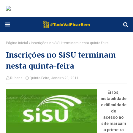
Página inicial
Inscrições no SiSU terminam nesta quinta-feira
Inscrições no SiSU terminam
nesta quinta-feira
Rubens
Quinta-Feira, Janeiro 20, 2011
Erros,
instabilidade
e dificuldade
de
acesso ao
site marcam
a primeira