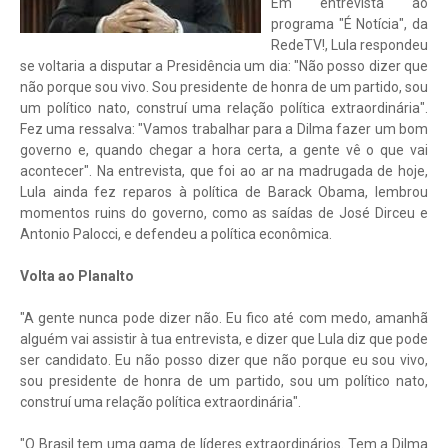
Em entrevista ao
programa "É Notícia", da
RedeTV!, Lula respondeu
se voltaria a disputar a Presidência um dia: "Não posso dizer que
não porque sou vivo. Sou presidente de honra de um partido, sou
um político nato, construí uma relação política extraordinária".
Fez uma ressalva: "Vamos trabalhar para a Dilma fazer um bom
governo e, quando chegar a hora certa, a gente vê o que vai
acontecer". Na entrevista, que foi ao ar na madrugada de hoje,
Lula ainda fez reparos à política de Barack Obama, lembrou
momentos ruins do governo, como as saídas de José Dirceu e
Antonio Palocci, e defendeu a política econômica.
Volta ao Planalto
"A gente nunca pode dizer não. Eu fico até com medo, amanhã
alguém vai assistir à tua entrevista, e dizer que Lula diz que pode
ser candidato. Eu não posso dizer que não porque eu sou vivo,
sou presidente de honra de um partido, sou um político nato,
construí uma relação política extraordinária".
"O Brasil tem uma gama de líderes extraordinários. Tem a Dilma