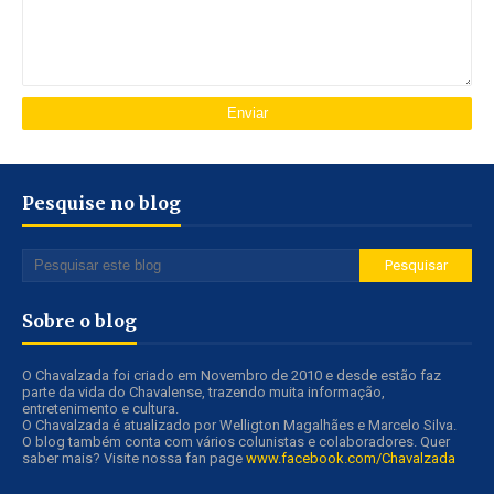
Pesquise no blog
Sobre o blog
O Chavalzada foi criado em Novembro de 2010 e desde estão faz
parte da vida do Chavalense, trazendo muita informação,
entretenimento e cultura.
O Chavalzada é atualizado por Welligton Magalhães e Marcelo Silva.
O blog também conta com vários colunistas e colaboradores. Quer
saber mais? Visite nossa fan page
www.facebook.com/Chavalzada