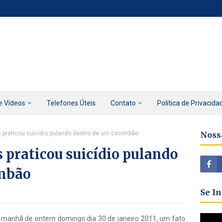
e Vídeos
Telefones Úteis
Contato
Política de Privacida
 praticou suicídio pulando dentro de um cacimbão
Noss
 praticou suicídio pulando
imbão
Se I
1
 manhã de ontem domingo dia 30 de janeiro 2011, um fato