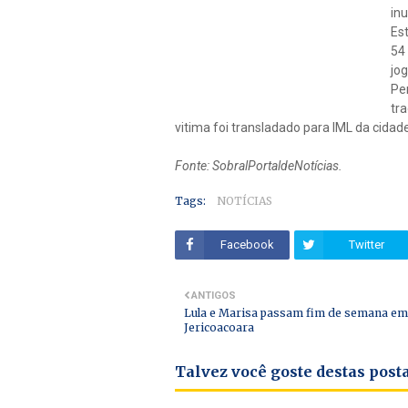
in
Es
54
jo
Pe
tr
vitima foi transladado para IML da cidade
Fonte: SobralPortaldeNotícias.
Tags:
NOTÍCIAS
Facebook
Twitter
ANTIGOS
Lula e Marisa passam fim de semana em
Jericoacoara
Talvez você goste destas pos