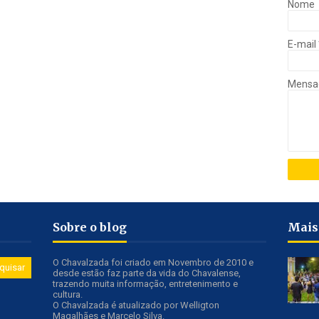
Nome
E-mail
Mens
Sobre o blog
Mais
O Chavalzada foi criado em Novembro de 2010 e
desde estão faz parte da vida do Chavalense,
trazendo muita informação, entretenimento e
cultura.
O Chavalzada é atualizado por Welligton
Magalhães e Marcelo Silva.