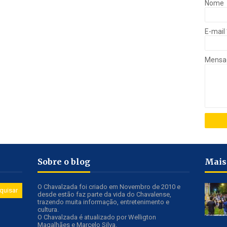
Nome
E-mail
Mens
Sobre o blog
Mais
O Chavalzada foi criado em Novembro de 2010 e
desde estão faz parte da vida do Chavalense,
trazendo muita informação, entretenimento e
cultura.
O Chavalzada é atualizado por Welligton
Magalhães e Marcelo Silva.