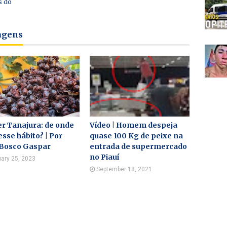
s do
tagens
r Tanajura: de onde
Vídeo | Homem despeja
sse hábito? | Por
quase 100 Kg de peixe na
 Bosco Gaspar
entrada de supermercado
no Piauí
ary 25, 2023
September 18, 2021