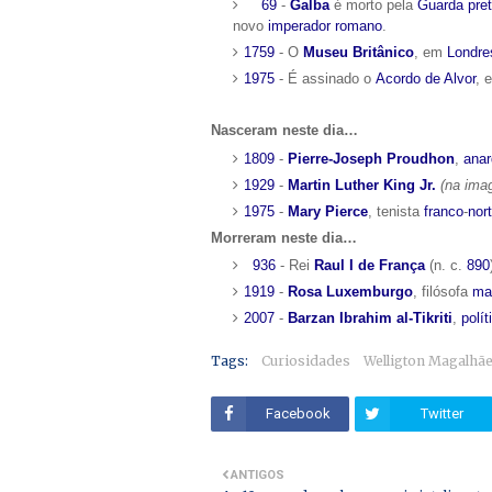
69
-
Galba
é morto pela
Guarda pret
novo
imperador romano
.
1759
- O
Museu Britânico
, em
Londre
1975
- É assinado o
Acordo de Alvor
, 
Nasceram neste dia…
1809
-
Pierre-Joseph Proudhon
,
anar
1929
-
Martin Luther King Jr.
(na ima
1975
-
Mary Pierce
, tenista
franco
-
nor
Morreram neste dia…
936
- Rei
Raul I de França
(n. c.
890
1919
-
Rosa Luxemburgo
, filósofa
ma
2007
-
Barzan Ibrahim al-Tikriti
,
polít
Tags:
Curiosidades
Welligton Magalhã
Facebook
Twitter
ANTIGOS