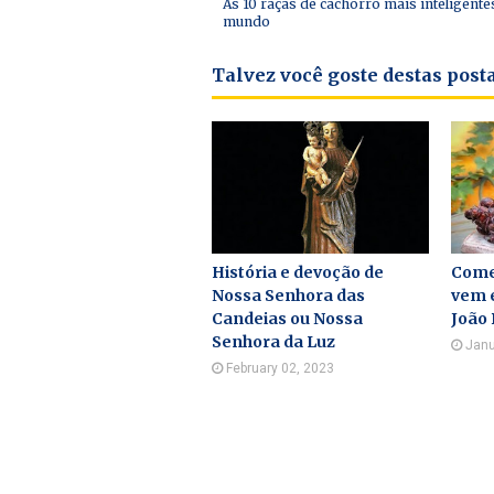
As 10 raças de cachorro mais inteligente
mundo
Talvez você goste destas pos
História e devoção de
Come
Nossa Senhora das
vem e
Candeias ou Nossa
João
Senhora da Luz
Janu
February 02, 2023