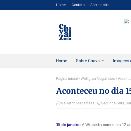
Home
Contato
Sobre o site
Home
Sobre Chaval
Imagens 
Página inicial
Welligton Magalhães
Acontec
Aconteceu no dia 1
Welligton Magalhães
Segunda-Feira, Ja
15 de janeiro
:
A Wikipédia comemora 12 a