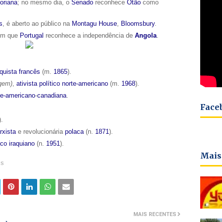
oriana
; no mesmo dia, o
Senado
reconhece
Otão
como
s
, é aberto ao público na
Montagu House
,
Bloomsbury
.
em que
Portugal
reconhece a independência de
Angola
.
quista
francês
(m.
1865
).
gem)
,
ativista
político
norte-americano
(m.
1968
).
te-americano
-
canadiana
.
Face
).
rxista
e revolucionária
polaca
(n.
1871
).
ico
iraquiano
(n.
1951
).
Mais
es
MAIS RECENTES