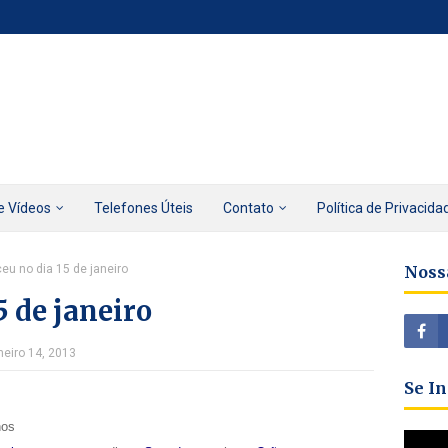
e Vídeos
Telefones Úteis
Contato
Política de Privacida
eu no dia 15 de janeiro
Noss
5 de janeiro
neiro 14, 2013
Se I
nos