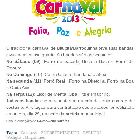
O tradicional carnaval de Bitupitá/Barroquinha teve suas bandas
divulgadas nessa quarta. As bandas são as seguintes:
No Sábado (09)
: Forró de Sacudir, Boca a Boca e Forró de
Estouro.
N
o Domingo
(10): Cobra Criada, Bandana e Afoxé.
Na segunda (11)
: Forró Real , Forró na Diretoria, Forró na Boa
e Onda Axé.
N
a Terça (12)
: Licor de Menta, Oba Hits e Phaphirô.
Todas as bandas se apresentaram na orla da praia como é de
costume. A licitação para contratação das atrações foi realizada
na ontem, dia 29, na sede da prefeitura municipal.
Com Informações do
Barroquinha Noticias
Tags:
Carnaval
ENTRETENIMENTO
EVENTOS
Welligton Magalhães