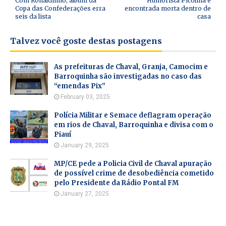
Com Ronaldinho, álbum da
Humorista Picolina é
Copa das Confederações erra
encontrada morta dentro de
seis da lista
casa
Talvez você goste destas postagens
As prefeituras de Chaval, Granja, Camocim e
Barroquinha são investigadas no caso das
“emendas Pix”
February 03, 2025
Polícia Militar e Semace deflagram operação
em rios de Chaval, Barroquinha e divisa com o
Piauí
January 29, 2025
MP/CE pede a Policia Civil de Chaval apuração
de possível crime de desobediência cometido
pelo Presidente da Rádio Pontal FM
January 27, 2025