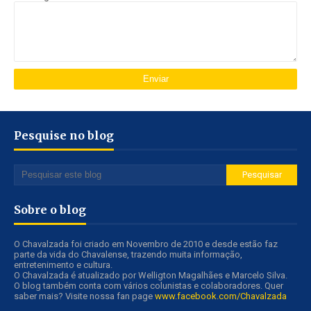
Pesquise no blog
Sobre o blog
O Chavalzada foi criado em Novembro de 2010 e desde estão faz
parte da vida do Chavalense, trazendo muita informação,
entretenimento e cultura.
O Chavalzada é atualizado por Welligton Magalhães e Marcelo Silva.
O blog também conta com vários colunistas e colaboradores. Quer
saber mais? Visite nossa fan page
www.facebook.com/Chavalzada