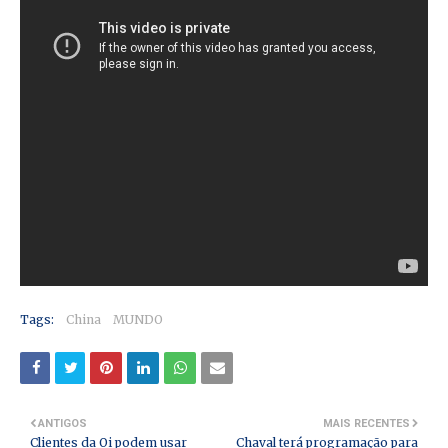
Tags:
China
MUNDO
ANTIGOS
MAIS RECENTES
Clientes da Oi podem usar
Chaval terá programação para