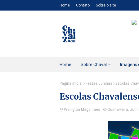
Home
Contato
Sobre o site
Home
Sobre Chaval
Imagens 
Página inicial
Festas Juninas
Escolas Chav
Escolas Chavalense
Welligton Magalhães
Quinta-Feira, Jun