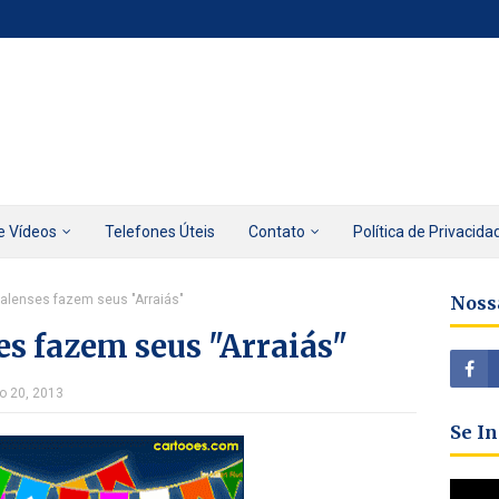
e Vídeos
Telefones Úteis
Contato
Política de Privacida
alenses fazem seus "Arraiás"
Noss
s fazem seus "Arraiás"
ho 20, 2013
Se I