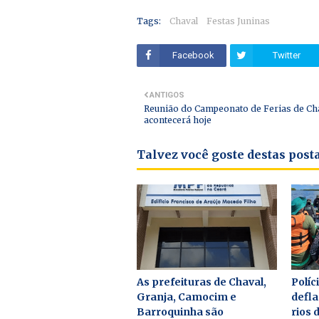
Tags:
Chaval
Festas Juninas
Facebook
Twitter
ANTIGOS
Reunião do Campeonato de Ferias de Ch
acontecerá hoje
Talvez você goste destas pos
As prefeituras de Chaval,
Políc
Granja, Camocim e
defl
Barroquinha são
rios 