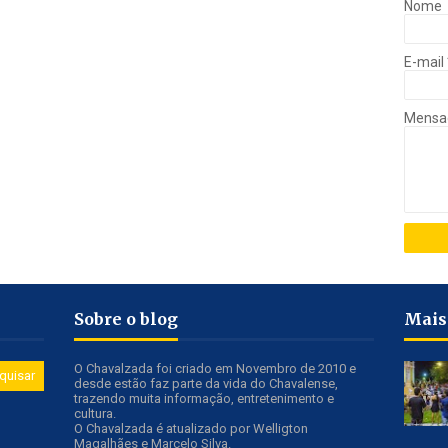
Nome
E-mail
Mens
Sobre o blog
Mais
O Chavalzada foi criado em Novembro de 2010 e
desde estão faz parte da vida do Chavalense,
trazendo muita informação, entretenimento e
cultura.
O Chavalzada é atualizado por Welligton
Magalhães e Marcelo Silva.