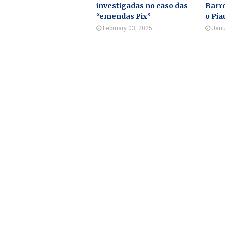
investigadas no caso das
Barro
“emendas Pix”
o Pia
February 03, 2025
Janu