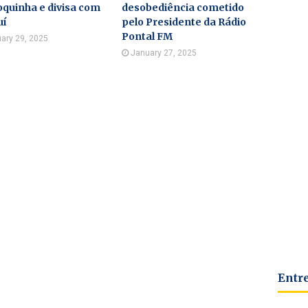
quinha e divisa com
desobediência cometido
uí
pelo Presidente da Rádio
Pontal FM
ary 29, 2025
January 27, 2025
Entr