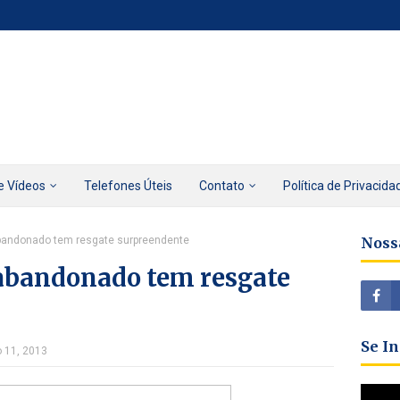
e Vídeos
Telefones Úteis
Contato
Política de Privacida
abandonado tem resgate surpreendente
Noss
 abandonado tem resgate
Se I
o 11, 2013