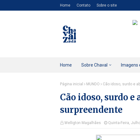
Home
Contato
Sobre o site
Home
Sobre Chaval
Imagens 
Página inicial
MUNDO
Cão idoso, surdo e 
Cão idoso, surdo e
surpreendente
Welligton Magalhães
Quinta-Feira, Julh