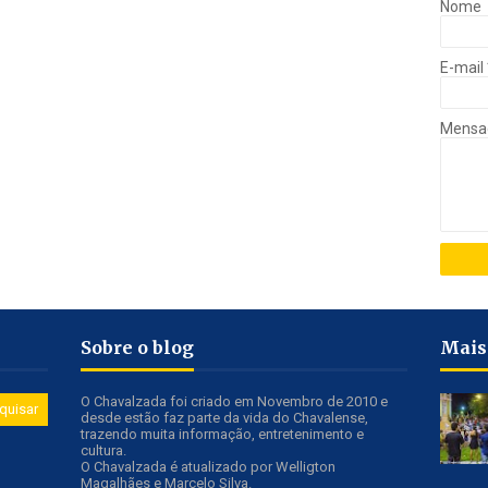
Nome
E-mail
Mens
Sobre o blog
Mais
O Chavalzada foi criado em Novembro de 2010 e
desde estão faz parte da vida do Chavalense,
trazendo muita informação, entretenimento e
cultura.
O Chavalzada é atualizado por Welligton
Magalhães e Marcelo Silva.