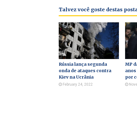
Talvez você goste destas pos
Rússia lança segunda
MP d
onda de ataques contra
anos
Kiev na Ucrânia
por 
February 24, 2022
Nove