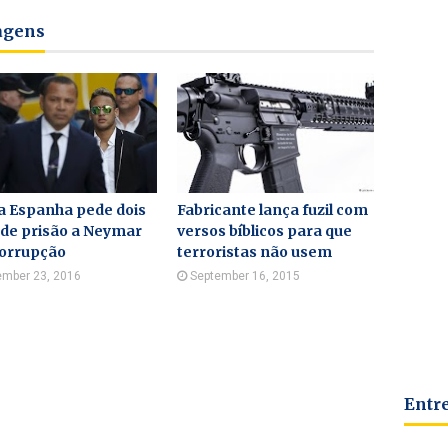
tagens
a Espanha pede dois
Fabricante lança fuzil com
 de prisão a Neymar
versos bíblicos para que
corrupção
terroristas não usem
mber 23, 2016
September 16, 2015
Entr