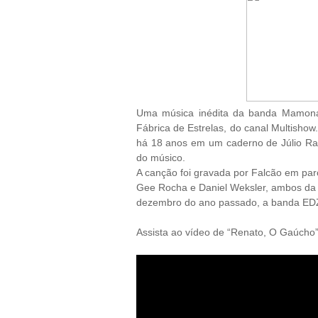
Uma música inédita da banda
Mamonas
Fábrica de Estrelas, do canal Multishow. 
há 18 anos em um caderno de Júlio Rase
do músico.
A canção foi gravada por Falcão em pa
Gee Rocha e Daniel Weksler, ambos da
dezembro do ano passado, a banda EDZP 
Assista ao vídeo de “Renato, O Gaúcho”