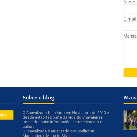
Nome
E-mail
Mens
Sobre o blog
Mais
O Chavalzada foi criado em Novembro de 2010 e
desde estão faz parte da vida do Chavalense,
trazendo muita informação, entretenimento e
cultura.
O Chavalzada é atualizado por Welligton
Magalhães e Marcelo Silva.