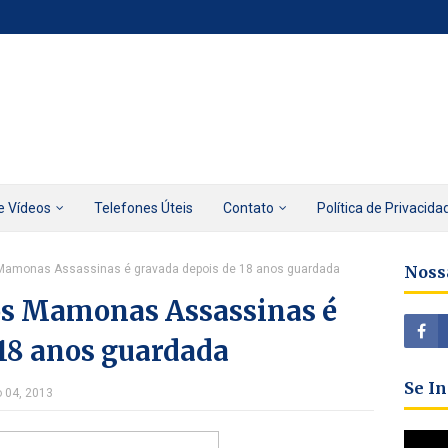
e Vídeos
Telefones Úteis
Contato
Política de Privacida
 Mamonas Assassinas é gravada depois de 18 anos guardada
Noss
os Mamonas Assassinas é
 18 anos guardada
Se I
o 04, 2013