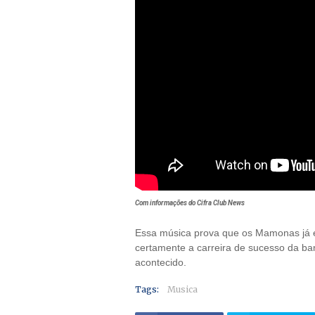
Com informações do Cifra Club News
Essa música prova que os Mamonas já
certamente a carreira de sucesso da ba
acontecido.
Tags:
Musica