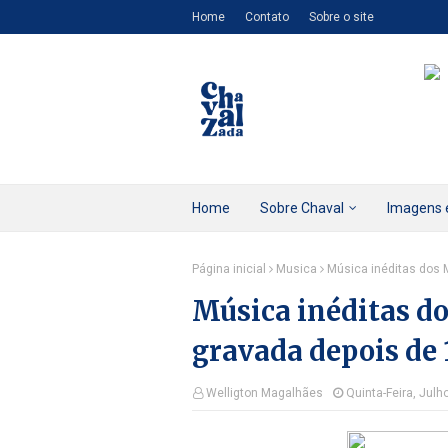
Home
Contato
Sobre o site
Home
Sobre Chaval
Imagens 
Página inicial
Musica
Música inéditas dos
Música inéditas d
gravada depois de
Welligton Magalhães
Quinta-Feira, Julh