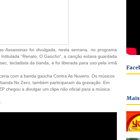
 Assassinas
foi divulgada, nesta semana, no programa
Intitulada “
Renato, O Gaúcho
“, a canção estava guardada
c, tecladista da banda, e foi liberada para uso pela irmã
Face
rceria com a banda gaúcha Contra As Nuvens. Os músicos
 banda Nx Zero, também participaram da gravação. Em
chegou a divulgar um clipe não oficial para a música.
Mais
: