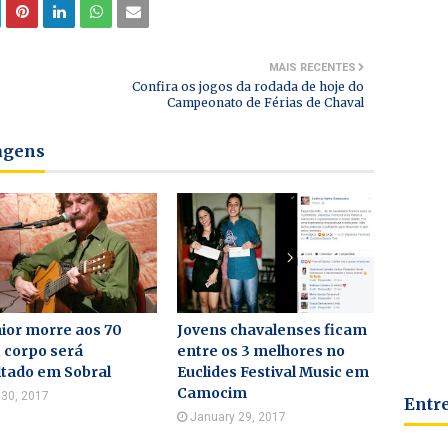
MAIS RECENTES
Confira os jogos da rodada de hoje do
Campeonato de Férias de Chaval
tagens
ior morre aos 70
Jovens chavalenses ficam
 corpo será
entre os 3 melhores no
ltado em Sobral
Euclides Festival Music em
Camocim
l 30, 2017
Entr
January 29, 2017