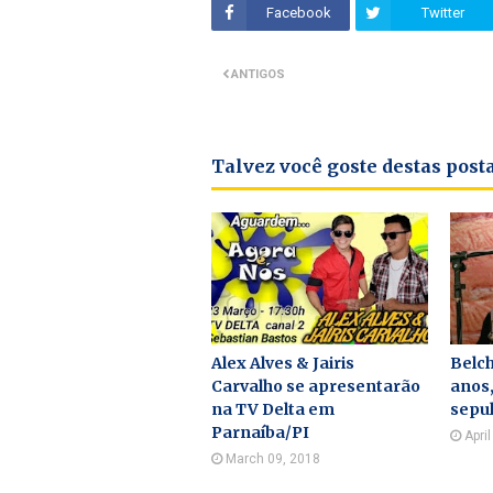
Facebook
Twitter
ANTIGOS
Talvez você goste destas pos
Alex Alves & Jairis
Belch
Carvalho se apresentarão
anos,
na TV Delta em
sepu
Parnaíba/PI
Apri
March 09, 2018