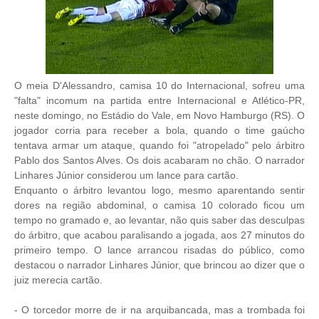
O meia D'Alessandro, camisa 10 do Internacional, sofreu uma
"falta" incomum na partida entre Internacional e Atlético-PR,
neste domingo, no Estádio do Vale, em Novo Hamburgo (RS). O
jogador corria para receber a bola, quando o time gaúcho
tentava armar um ataque, quando foi "atropelado" pelo árbitro
Pablo dos Santos Alves. Os dois acabaram no chão. O narrador
Linhares Júnior considerou um lance para cartão.
Enquanto o árbitro levantou logo, mesmo aparentando sentir
dores na região abdominal, o camisa 10 colorado ficou um
tempo no gramado e, ao levantar, não quis saber das desculpas
do árbitro, que acabou paralisando a jogada, aos 27 minutos do
primeiro tempo. O lance arrancou risadas do público, como
destacou o narrador Linhares Júnior, que brincou ao dizer que o
juiz merecia cartão.
- O torcedor morre de ir na arquibancada, mas a trombada foi