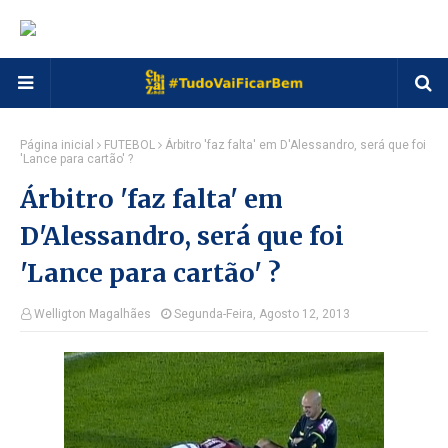
Página inicial
FUTEBOL
Árbitro 'faz falta' em D'Alessandro, será que foi
'Lance para cartão' ?
Árbitro 'faz falta' em
D'Alessandro, será que foi
'Lance para cartão' ?
Welligton Magalhães
Segunda-Feira, Agosto 12, 2013