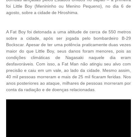
foi Little Boy (Menininho ou Menino Pequeno), no dia 6 de
agosto, sobre a cidade de Hiroshima.
A Fat Boy foi detonada a uma altitude de cerca de 550 metros
sobre a cidade, após ser jogada pelo bombardeiro B-29
Bockscar. Apesar de ter uma potência praticamente duas vezes
maior do que Little Boy, seus danos foram menores, pois as
condições climáticas de Nagasaki naquele dia eram
desfavoráveis. Com isso, a Fat Man não atingiu seu alvo com
precisão e caiu em um vale, ao lado da cidade. Mesmo assim,
40 mil pessoas morreram e mais de 25 mil ficaram feridas. Nos
anos posteriores ao ataque, milhares de pessoas morreram por
conta da radiação e de doenças relacionadas.