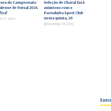
tura do Campeonato
Seleção de Chaval fará
lense de Futsal 2024
amistoso com o
fira!
Parnahyba Sport Club
nesta quinta, 29
h 11, 2024
December 28, 2022
Entr