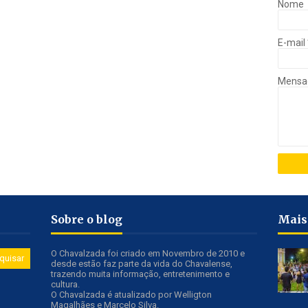
Nome
E-mail
Mens
Sobre o blog
Mais
O Chavalzada foi criado em Novembro de 2010 e
desde estão faz parte da vida do Chavalense,
trazendo muita informação, entretenimento e
cultura.
O Chavalzada é atualizado por Welligton
Magalhães e Marcelo Silva.