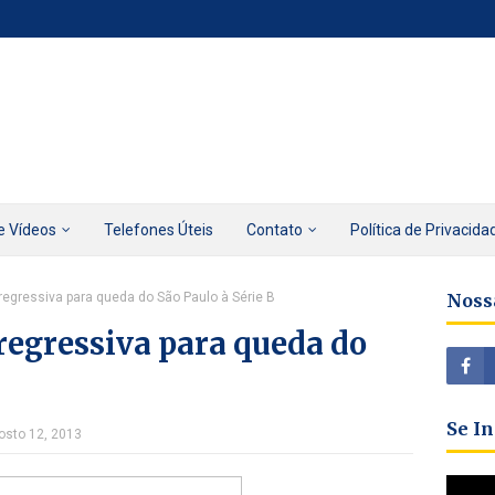
e Vídeos
Telefones Úteis
Contato
Política de Privacida
regressiva para queda do São Paulo à Série B
Noss
regressiva para queda do
Se I
osto 12, 2013