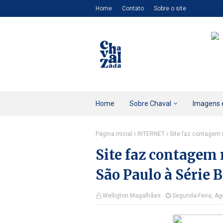
Home
Contato
Sobre o site
Home
Sobre Chaval
Imagens 
Página inicial
INTERNET
Site faz contagem 
Site faz contagem 
São Paulo à Série B
Welligton Magalhães
Segunda-Feira, Ag