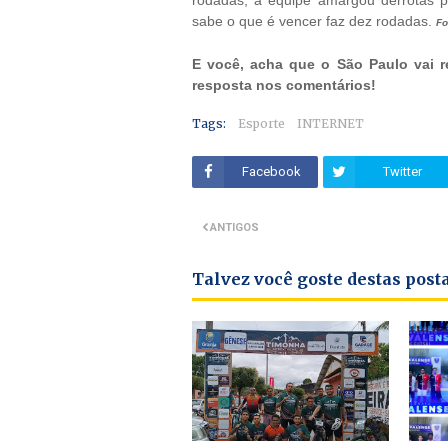
rodadas, a equipe amargou derrotas p
sabe o que é vencer faz dez rodadas.
Fo
E você, acha que o São Paulo vai r
resposta nos comentários!
Tags:
Esporte
INTERNET
Facebook
Twitter
ANTIGOS
Talvez você goste destas pos