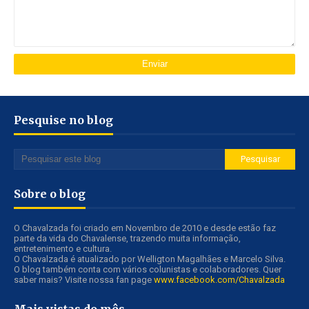
Pesquise no blog
Sobre o blog
O Chavalzada foi criado em Novembro de 2010 e desde estão faz
parte da vida do Chavalense, trazendo muita informação,
entretenimento e cultura.
O Chavalzada é atualizado por Welligton Magalhães e Marcelo Silva.
O blog também conta com vários colunistas e colaboradores. Quer
saber mais? Visite nossa fan page
www.facebook.com/Chavalzada
Mais vistas do mês