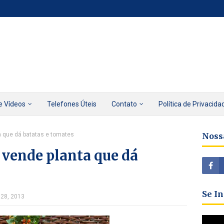
e Vídeos
Telefones Úteis
Contato
Política de Privacida
a que dá batatas e tomates
Noss
 vende planta que dá
Se I
 28, 2013