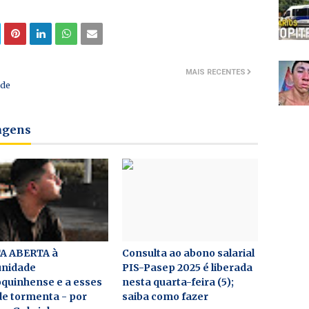
MAIS RECENTES
 de
tagens
A ABERTA à
Consulta ao abono salarial
nidade
PIS-Pasep 2025 é liberada
quinhense e a esses
nesta quarta-feira (5);
de tormenta - por
saiba como fazer