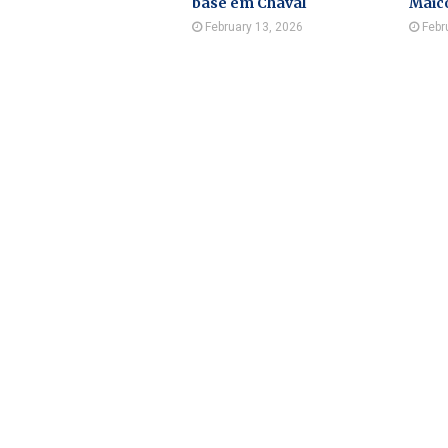
base em Chaval
Maic
February 13, 2026
Febr