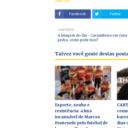
Globo.com
Facebook
Twitter
ANTIGOS
A imagem do dia - Carnaubeira em cima
pedra, como pode isso?
Talvez você goste destas pos
Esporte, sonho e
CART
resistência: a luta
comu
incansável de Marcos
barro
Fontenele pelo futebol de
dias 