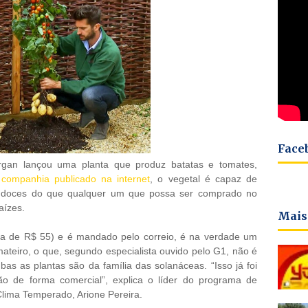
Face
gan lançou uma planta que produz batatas e tomates,
companhia publicado na internet
, o vegetal é capaz de
is doces do que qualquer um que possa ser comprado no
aízes.
Mais
rca de R$ 55) e é mandado pelo correio, é na verdade um
ateiro, o que, segundo especialista ouvido pelo G1, não é
mbas as plantas são da família das solanáceas. “Isso já foi
ão de forma comercial”, explica o líder do programa de
ima Temperado, Arione Pereira.