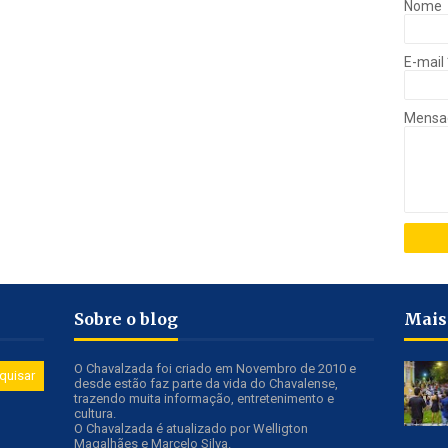
Nome
E-mail
Mens
Sobre o blog
Mais
O Chavalzada foi criado em Novembro de 2010 e
desde estão faz parte da vida do Chavalense,
trazendo muita informação, entretenimento e
cultura.
O Chavalzada é atualizado por Welligton
Magalhães e Marcelo Silva.