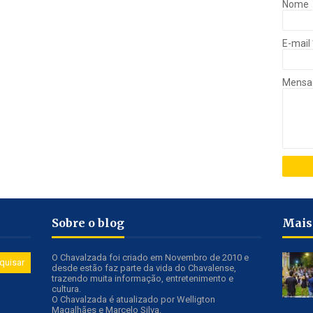
Nome
E-mail
Mens
Sobre o blog
Mais
O Chavalzada foi criado em Novembro de 2010 e
desde estão faz parte da vida do Chavalense,
trazendo muita informação, entretenimento e
cultura.
O Chavalzada é atualizado por Welligton
Magalhães e Marcelo Silva.