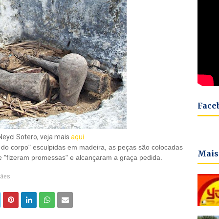
Face
Neyci Sotero, veja mais
aqui
do corpo" esculpidas em madeira, as peças são colocadas
Mais
e "fizeram promessas" e alcançaram a graça pedida.
hães