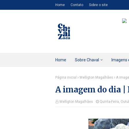
Home
Contato
Sobre o site
Home
Sobre Chaval
Imagens 
Página inicial
Welligton Magalhães
A image
A imagem do dia |
Welligton Magalhães
Quinta-Feira, Outu