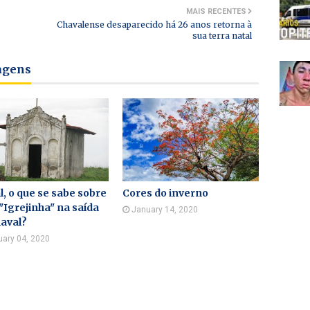
MAIS RECENTES
Chavalense desaparecido há 26 anos retorna à
sua terra natal
tagens
l, o que se sabe sobre
Cores do inverno
"Igrejinha" na saída
January 14, 2020
aval?
uary 04, 2020