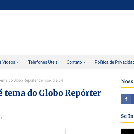
e Vídeos
Telefones Úteis
Contato
Política de Privacida
tema do Globo Repórter de hoje, dia 04
Noss
é tema do Globo Repórter
Se I
13