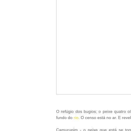
O refúgio dos bugios; o peixe quatro o
fundo do
rio
. O censo está no ar. E rev
Camurupim - o peixe que está se tor