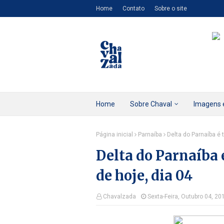
Home
Contato
Sobre o site
Home
Sobre Chaval
Imagens 
Página inicial
Parnaíba
Delta do Parnaíba é 
Delta do Parnaíba 
de hoje, dia 04
Chavalzada
Sexta-Feira, Outubro 04, 20