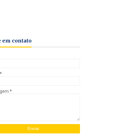
e em contato
*
agem
*