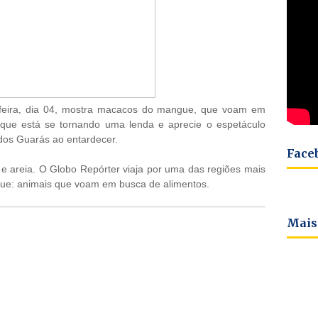
-feira, dia 04, mostra macacos do mangue, que voam em
que está se tornando uma lenda e aprecie o espetáculo
dos Guarás ao entardecer.
Face
e areia. O Globo Repórter viaja por uma das regiões mais
gue: animais que voam em busca de alimentos.
Mais