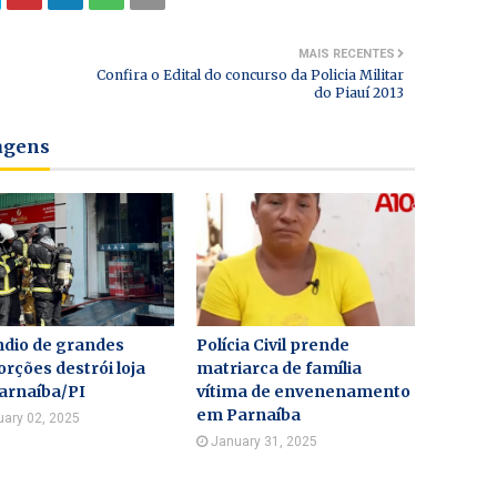
MAIS RECENTES
Confira o Edital do concurso da Policia Militar
do Piauí 2013
tagens
ndio de grandes
Polícia Civil prende
rções destrói loja
matriarca de família
arnaíba/PI
vítima de envenenamento
em Parnaíba
uary 02, 2025
January 31, 2025