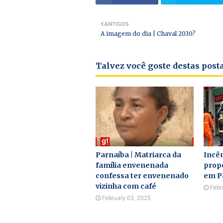
ANTIGOS
A imagem do dia | Chaval 2030?
Talvez você goste destas pos
Parnaíba | Matriarca da
Incê
família envenenada
propo
confessa ter envenenado
em P
vizinha com café
Febr
February 03, 2025