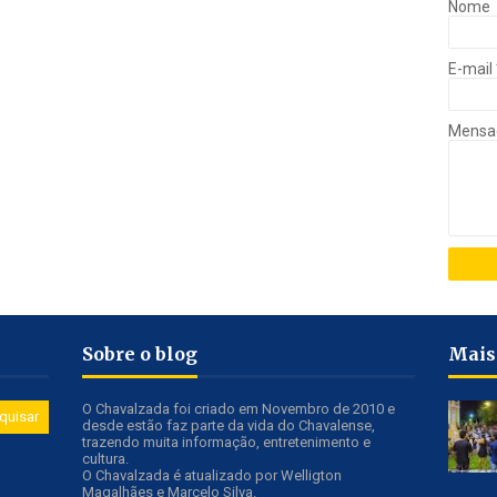
Nome
E-mail
Mens
Sobre o blog
Mais
O Chavalzada foi criado em Novembro de 2010 e
desde estão faz parte da vida do Chavalense,
trazendo muita informação, entretenimento e
cultura.
O Chavalzada é atualizado por Welligton
Magalhães e Marcelo Silva.