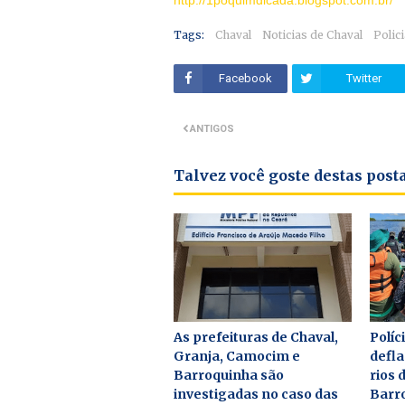
http://1poquimdicada.blogspot.com.br/
Tags:
Chaval
Noticias de Chaval
Polici
Facebook
Twitter
ANTIGOS
Talvez você goste destas pos
As prefeituras de Chaval,
Políc
Granja, Camocim e
defl
Barroquinha são
rios 
investigadas no caso das
Barro