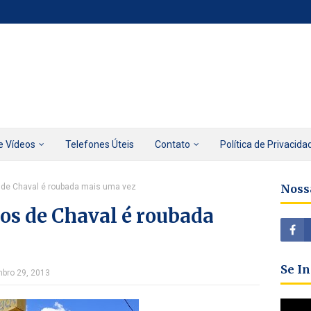
e Vídeos
Telefones Úteis
Contato
Política de Privacida
 de Chaval é roubada mais uma vez
Noss
os de Chaval é roubada
Se I
mbro 29, 2013