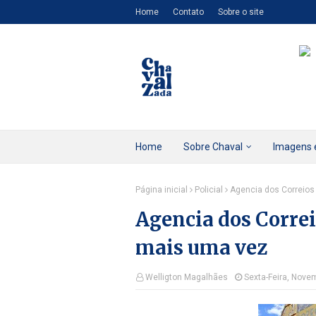
Home
Contato
Sobre o site
Home
Sobre Chaval
Imagens 
Página inicial
Policial
Agencia dos Correios
Agencia dos Correi
mais uma vez
Welligton Magalhães
Sexta-Feira, Nove