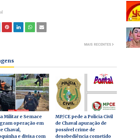
al
MAIS RECENTES
tagens
ia Militar e Semace
MP/CE pede a Policia Civil
agram operação em
de Chaval apuração de
de Chaval,
possível crime de
quinha e divisa com
desobediência cometido