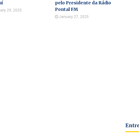
uí
pelo Presidente da Rádio
Pontal FM
ary 29, 2025
January 27, 2025
Entr