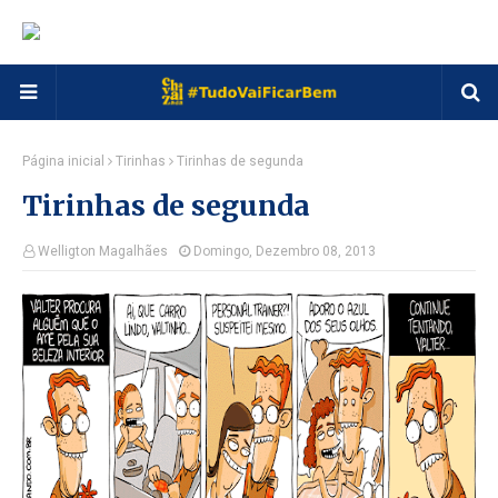
Página inicial
Tirinhas
Tirinhas de segunda
Tirinhas de segunda
Welligton Magalhães
Domingo, Dezembro 08, 2013