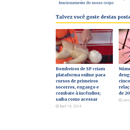
funcionamento do nosso corpo
Talvez você goste destas pos
Bombeiros de SP criam
Núme
plataforma online para
deng
cursos de primeiros
cinc
socorros, engasgo e
rela
combate à incêndios;
de 2
saiba como acessar
Janu
April 18, 2024