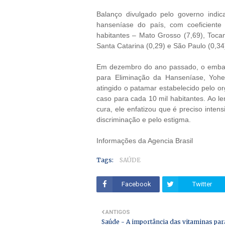
Balanço divulgado pelo governo indic
hanseníase do país, com coeficiente
habitantes – Mato Grosso (7,69), Tocan
Santa Catarina (0,29) e São Paulo (0,3
Em dezembro do ano passado, o embai
para Eliminação da Hanseníase, Yohe
atingido o patamar estabelecido pelo 
caso para cada 10 mil habitantes. Ao l
cura, ele enfatizou que é preciso inten
discriminação e pelo estigma.
Informações da Agencia Brasil
Tags:
SAÚDE
Facebook
Twitter
ANTIGOS
Saúde - A importância das vitaminas par