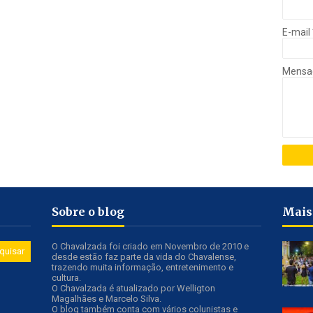
E-mail
Mens
Sobre o blog
Mais
O Chavalzada foi criado em Novembro de 2010 e
desde estão faz parte da vida do Chavalense,
trazendo muita informação, entretenimento e
cultura.
O Chavalzada é atualizado por Welligton
Magalhães e Marcelo Silva.
O blog também conta com vários colunistas e