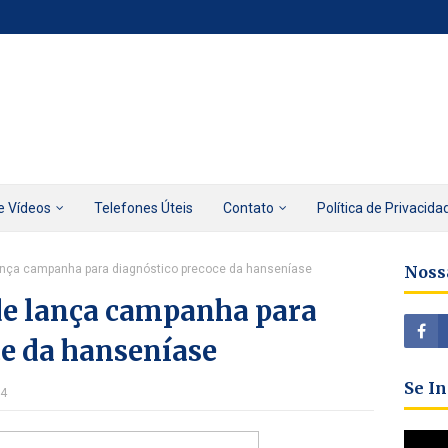
e Vídeos
Telefones Úteis
Contato
Política de Privacida
lança campanha para diagnóstico precoce da hanseníase
Noss
de lança campanha para
ce da hanseníase
Se I
14