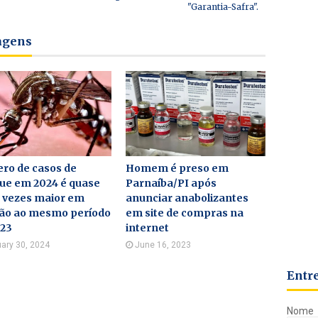
"Garantia-Safra".
tagens
ro de casos de
Homem é preso em
ue em 2024 é quase
Parnaíba/PI após
o vezes maior em
anunciar anabolizantes
ção ao mesmo período
em site de compras na
023
internet
ary 30, 2024
June 16, 2023
Entr
Nome