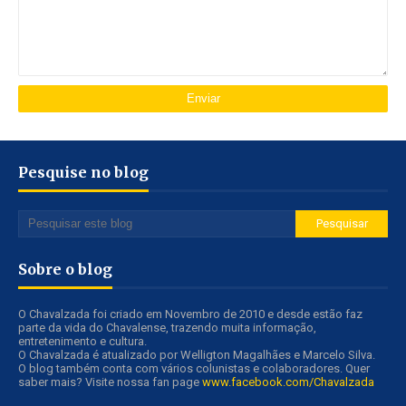
Pesquise no blog
Sobre o blog
O Chavalzada foi criado em Novembro de 2010 e desde estão faz
parte da vida do Chavalense, trazendo muita informação,
entretenimento e cultura.
O Chavalzada é atualizado por Welligton Magalhães e Marcelo Silva.
O blog também conta com vários colunistas e colaboradores. Quer
saber mais? Visite nossa fan page
www.facebook.com/Chavalzada