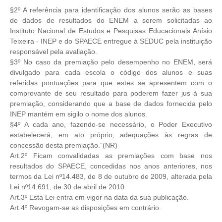
§2º A referência para identificação dos alunos serão as bases
de dados de
resultados do ENEM a serem solicitadas ao
Instituto Nacional de Estudos
e Pesquisas Educacionais Anísio
Teixeira - INEP e do SPAECE entregue
à SEDUC pela instituição
responsável pela avaliação.
§3º No caso da premiação pelo desempenho no ENEM, será
divulgado
para cada escola o código dos alunos e suas
referidas pontuações para que
estes se apresentem com o
comprovante de seu resultado para poderem
fazer jus à sua
premiação, considerando que a base de dados fornecida
pelo
INEP mantém em sigilo o nome dos alunos.
§4º A cada ano, fazendo-se necessário, o Poder Executivo
estabelecerá,
em ato próprio, adequações às regras de
concessão desta premiação.”
(NR)
Art.2º Ficam convalidadas as premiações com base nos
resultados do
SPAECE, concedidas nos anos anteriores, nos
termos da Lei nº14.483,
de 8 de outubro de 2009, alterada pela
Lei nº14.691, de 30 de abril de
2010.
Art.3º Esta Lei entra em vigor na data da sua publicação.
Art.4º Revogam-se as disposições em contrário.