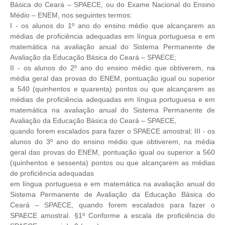
Básica do Ceará – SPAECE, ou do Exame Nacional do
Ensino
Médio – ENEM, nos seguintes termos:
I - os alunos do 1º ano do ensino médio que alcançarem as
médias de
proficiência adequadas em língua portuguesa e em
matemática na
avaliação anual do Sistema Permanente de
Avaliação da Educação Básica
do Ceará – SPAECE;
II - os alunos do 2º ano do ensino médio que obtiverem, na
média geral
das provas do ENEM, pontuação igual ou superior
a 540 (quinhentos e
quarenta) pontos ou que alcançarem as
médias de proficiência adequadas
em língua portuguesa e em
matemática na avaliação anual do Sistema
Permanente de
Avaliação da Educação Básica do Ceará – SPAECE,
quando forem escalados para fazer o SPAECE amostral;
III - os
alunos do 3º ano do ensino médio que obtiverem, na média
geral
das provas do ENEM, pontuação igual ou superior a 560
(quinhentos e
sessenta) pontos ou que alcançarem as médias
de proficiência adequadas
em língua portuguesa e em matemática na avaliação anual do
Sistema
Permanente de Avaliação da Educação Básica do
Ceará – SPAECE,
quando forem escalados para fazer o
SPAECE amostral.
§1º Conforme a escala de proficiência do