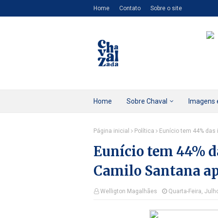
Home
Contato
Sobre o site
Home
Sobre Chaval
Imagens 
Página inicial
Política
Eunício tem 44% das 
Eunício tem 44% da
Camilo Santana a
Welligton Magalhães
Quarta-Feira, Julh