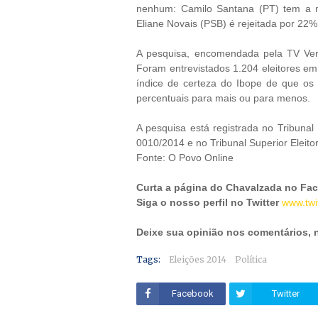
nenhum: Camilo Santana (PT) tem a m
Eliane Novais (PSB) é rejeitada por 22%
A pesquisa, encomendada pela TV Verd
Foram entrevistados 1.204 eleitores em
índice de certeza do Ibope de que os
percentuais para mais ou para menos.
A pesquisa está registrada no Tribuna
0010/2014 e no Tribunal Superior Eleit
Fonte: O Povo Online
Curta a página do Chavalzada no Fa
Siga o nosso perfil no Twitter
www.twi
Deixe sua opinião nos comentários,
Tags:
Eleições 2014
Política
Facebook
Twitter