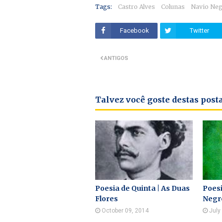
Tags:
Castro Alves
Colunas
Navio Neg
Facebook
Twitter
ANTIGOS
Talvez você goste destas pos
Poesia de Quinta | As Duas
Poesi
Flores
Negr
October 09, 2014
July