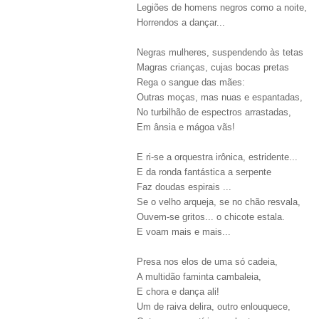
Legiões de homens negros como a noite,
Horrendos a dançar...
Negras mulheres, suspendendo às tetas
Magras crianças, cujas bocas pretas
Rega o sangue das mães:
Outras moças, mas nuas e espantadas,
No turbilhão de espectros arrastadas,
Em ânsia e mágoa vãs!
E ri-se a orquestra irônica, estridente...
E da ronda fantástica a serpente
Faz doudas espirais ...
Se o velho arqueja, se no chão resvala,
Ouvem-se gritos... o chicote estala.
E voam mais e mais...
Presa nos elos de uma só cadeia,
A multidão faminta cambaleia,
E chora e dança ali!
Um de raiva delira, outro enlouquece,