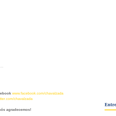
...
cebook
www.facebook.com/chavalzada
tter.com/chavalzada
Entr
 nós agradecemos!