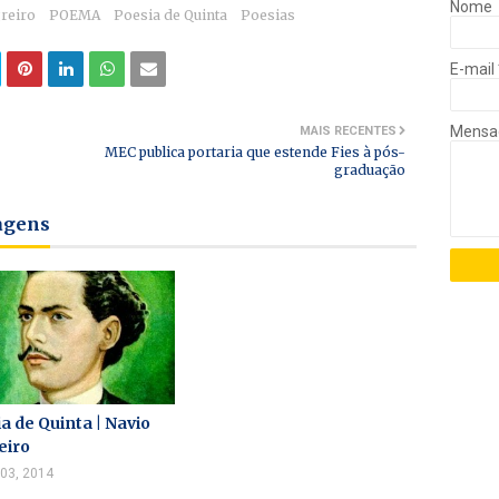
Nome
reiro
POEMA
Poesia de Quinta
Poesias
E-mail
Mens
MAIS RECENTES
MEC publica portaria que estende Fies à pós-
graduação
tagens
a de Quinta | Navio
eiro
 03, 2014