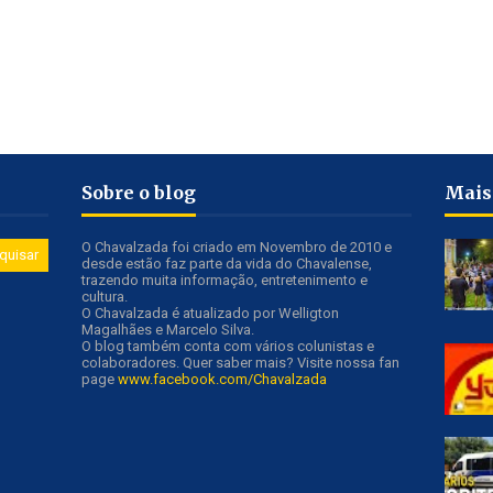
Sobre o blog
Mais
O Chavalzada foi criado em Novembro de 2010 e
desde estão faz parte da vida do Chavalense,
trazendo muita informação, entretenimento e
cultura.
O Chavalzada é atualizado por Welligton
Magalhães e Marcelo Silva.
O blog também conta com vários colunistas e
colaboradores. Quer saber mais? Visite nossa fan
page
www.facebook.com/Chavalzada