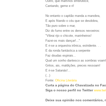
Outro, que martírios embrutece,
Cantando, geme e ri!
No entanto o capitão manda a manobra,
E após fitando o céu que se desdobra,
Tão puro sobre o mar,
Diz do fumo entre os densos nevoeiros:
"Vibrai rijo o chicote, marinheiros!
Fazei-os mais dançar!..."
E ri-se a orquestra irônica, estridente. . .
E da ronda fantástica a serpente
Faz doudas espirais...
Qual um sonho dantesco as sombras voam!
Gritos, ais, maldições, preces ressoam!
E ri-se Satanás!...
(...)
Fonte:
Oficina Literária
Curta a página do Chavalzada no Fa
Siga o nosso perfil no Twitter
www.twi
Deixe sua opinião nos comentários,