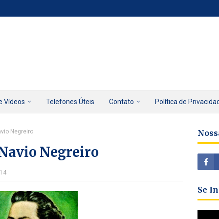
e Vídeos
Telefones Úteis
Contato
Política de Privacida
avio Negreiro
Noss
 Navio Negreiro
014
Se I