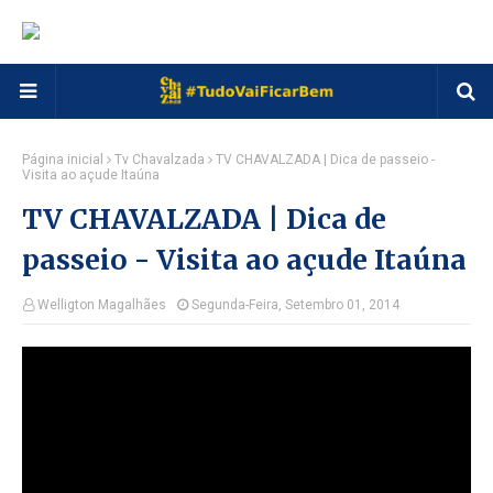
Página inicial
Tv Chavalzada
TV CHAVALZADA | Dica de passeio -
Visita ao açude Itaúna
TV CHAVALZADA | Dica de
passeio - Visita ao açude Itaúna
Welligton Magalhães
Segunda-Feira, Setembro 01, 2014