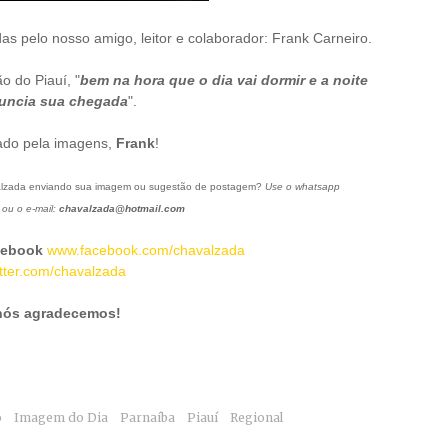
as pelo nosso amigo, leitor e colaborador: Frank Carneiro.
o do Piauí, "
bem na hora que o dia vai dormir e a noite
uncia sua chegada
".
ado pela imagens,
Frank
!
alzada enviando sua imagem ou sugestão de postagem?
Use o whatsapp
ou o e-mail:
chavalzada@hotmail.com
cebook
www.facebook.com/chavalzada
tter.com/chavalzada
 nós agradecemos!
o
Imagem do Dia
Parnaíba
Piauí
Regional