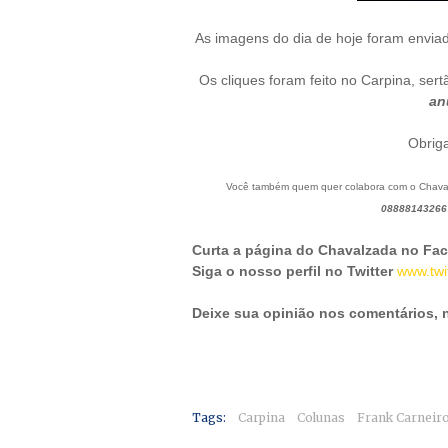
As imagens do dia de hoje foram enviad
Os cliques foram feito no Carpina, sertã
an
Obrig
Você também quem quer colabora com o Chav
08888143266
Curta a página do Chavalzada no Fa
Siga o nosso perfil no Twitter
www.twi
Deixe sua opinião nos comentários,
Tags:
Carpina
Colunas
Frank Carneir