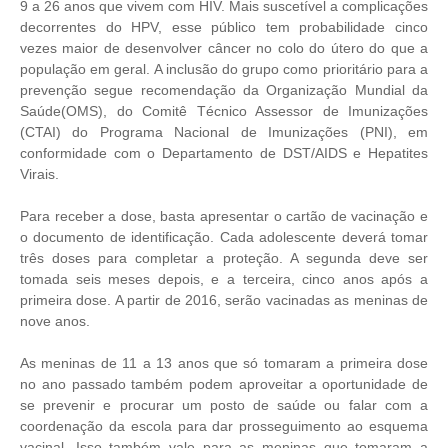
9 a 26 anos que vivem com HIV. Mais suscetível a complicações
decorrentes do HPV, esse público tem probabilidade cinco
vezes maior de desenvolver câncer no colo do útero do que a
população em geral. A inclusão do grupo como prioritário para a
prevenção segue recomendação da Organização Mundial da
Saúde(OMS), do Comitê Técnico Assessor de Imunizações
(CTAI) do Programa Nacional de Imunizações (PNI), em
conformidade com o Departamento de DST/AIDS e Hepatites
Virais.
Para receber a dose, basta apresentar o cartão de vacinação e
o documento de identificação. Cada adolescente deverá tomar
três doses para completar a proteção. A segunda deve ser
tomada seis meses depois, e a terceira, cinco anos após a
primeira dose. A partir de 2016, serão vacinadas as meninas de
nove anos.
As meninas de 11 a 13 anos que só tomaram a primeira dose
no ano passado também podem aproveitar a oportunidade de
se prevenir e procurar um posto de saúde ou falar com a
coordenação da escola para dar prosseguimento ao esquema
vacinal. Isso também vale para as meninas que tomaram a