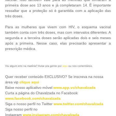
primeira dose aos 13 anos e já completaram 14. É importante
ressaltar que a proteção só é garantida com a aplicação das
três doses.
Para as mulheres que vivem com HIV, o esquema vacinal
também conta com três doses, mas com intervalos diferentes. A
segunda e a terceira doses serão aplicadas dois e seis meses
após a primeira. Nesse caso, elas precisarão apresentar a
prescrição médica.
Viu algum erro na matéria? Avise pra gente por
aqui
ou nos comentários.
Quer receber conteúdo EXCLUSIVO? Se inscreva na nossa
área vip
clique aqui
Baixe nosso aplicativo móve
l
www.app.vc/chavalzada
Curta a página do Chavalzada no Facebook
www.facebook.com/chavalzada
Siga o nosso perfil no Twitter
www.twitter.com/chavalzada
Siga nosso perfil no
Instagram
www.instagram.com/chavalzada