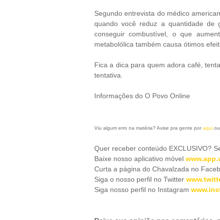
Segundo entrevista do médico american
quando você reduz a quantidade de g
conseguir combustível, o que aument
metabolólica também causa ótimos efeit
Fica a dica para quem adora café, tenta
tentativa.
Informações do O Povo Online
Viu algum erro na matéria? Avise pra gente por
aqui
ou
Quer receber conteúdo EXCLUSIVO? Se 
Baixe nosso aplicativo móve
l
www.app.v
Curta a página do Chavalzada no Face
Siga o nosso perfil no Twitter
www.twitt
Siga nosso perfil no Instagram
www.ins