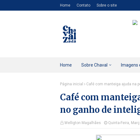
Home
Contato
Sobre o site
Home
Sobre Chaval
Imagens 
Página inicial
Café com manteiga ajuda na pe
Café com manteiga 
no ganho de inteli
Welligton Magalhães
Quinta-Feira, Mar