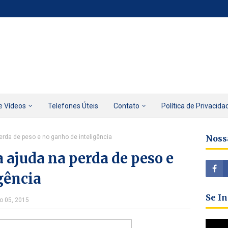
e Vídeos
Telefones Úteis
Contato
Política de Privacida
rda de peso e no ganho de inteligência
Noss
ajuda na perda de peso e
gência
Se I
ço 05, 2015