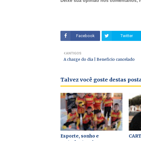
Deixe sua opinião nos comentários,
Facebook
Twitter
ANTIGOS
A charge do dia | Beneficio cancelado
Talvez você goste destas pos
Esporte, sonho e
CART