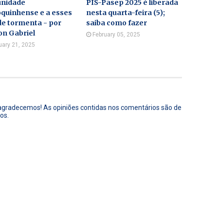
nidade
PIS-Pasep 2025 é liberada
quinhense e a esses
nesta quarta-feira (5);
de tormenta - por
saiba como fazer
on Gabriel
February 05, 2025
uary 21, 2025
 agradecemos! As opiniões contidas nos comentários são de
os.