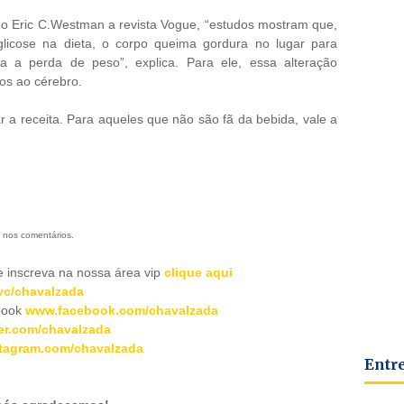
o Eric C.Westman a revista Vogue, “estudos mostram que,
licose na dieta, o corpo queima gordura no lugar para
a a perda de peso”, explica. Para ele, essa alteração
os ao cérebro.
r a receita. Para aqueles que não são fã da bebida, vale a
 nos comentários.
inscreva na nossa área vip
clique aqui
c/chavalzada
book
www.facebook.com/chavalzada
er.com/chavalzada
tagram.com/chavalzada
Entr