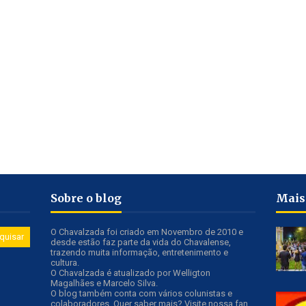
Sobre o blog
Mais
O Chavalzada foi criado em Novembro de 2010 e
desde estão faz parte da vida do Chavalense,
trazendo muita informação, entretenimento e
cultura.
O Chavalzada é atualizado por Welligton
Magalhães e Marcelo Silva.
O blog também conta com vários colunistas e
colaboradores. Quer saber mais? Visite nossa fan