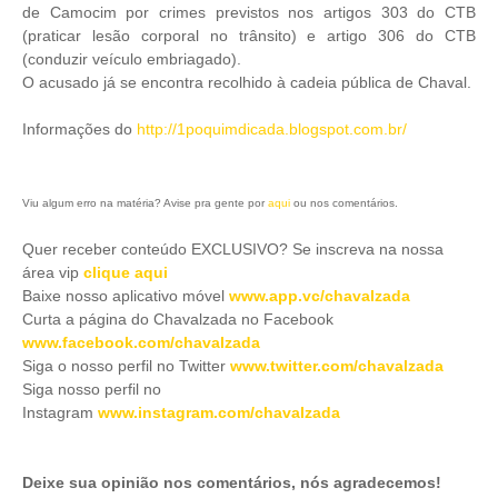
de Camocim por crimes previstos nos artigos 303 do CTB
(praticar lesão corporal no trânsito) e artigo 306 do CTB
(conduzir veículo embriagado).
O acusado já se encontra recolhido à cadeia pública de Chaval.
Informações do
http://1poquimdicada.blogspot.com.br/
Viu algum erro na matéria? Avise pra gente por
aqui
ou nos comentários.
Quer receber conteúdo EXCLUSIVO? Se inscreva na nossa
área vip
clique aqui
Baixe nosso aplicativo móve
l
www.app.vc/chavalzada
Curta a página do Chavalzada no Facebook
www.facebook.com/chavalzada
Siga o nosso perfil no Twitter
www.twitter.com/chavalzada
Siga nosso perfil no
Instagram
www.instagram.com/chavalzada
Deixe sua opinião nos comentários, nós agradecemos!