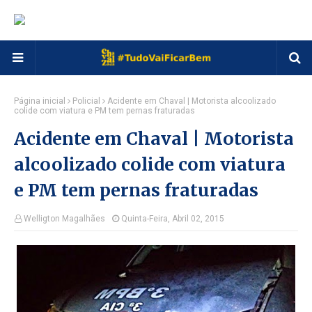
Página inicial
Policial
Acidente em Chaval | Motorista alcoolizado
colide com viatura e PM tem pernas fraturadas
Acidente em Chaval | Motorista
alcoolizado colide com viatura
e PM tem pernas fraturadas
Welligton Magalhães
Quinta-Feira, Abril 02, 2015