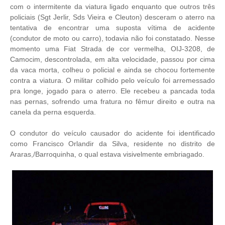
com o intermitente da viatura ligado enquanto que outros três
policiais (Sgt Jerlir, Sds Vieira e Cleuton) desceram o aterro na
tentativa de encontrar uma suposta vítima de acidente
(condutor de moto ou carro), todavia não foi constatado. Nesse
momento uma Fiat Strada de cor vermelha, OIJ-3208, de
Camocim, descontrolada, em alta velocidade, passou por cima
da vaca morta, colheu o policial e ainda se chocou fortemente
contra a viatura. O militar colhido pelo veículo foi arremessado
pra longe, jogado para o aterro. Ele recebeu a pancada toda
nas pernas, sofrendo uma fratura no fêmur direito e outra na
canela da perna esquerda.
O condutor do veículo causador do acidente foi identificado
como Francisco Orlandir da Silva, residente no distrito de
Araras,/Barroquinha, o qual estava visivelmente embriagado.