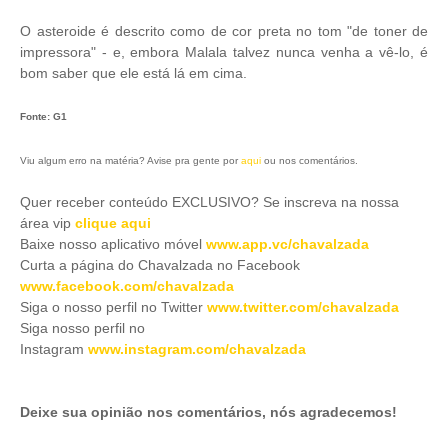
O asteroide é descrito como de cor preta no tom "de toner de
impressora" - e, embora Malala talvez nunca venha a vê-lo, é
bom saber que ele está lá em cima.
Fonte: G1
Viu algum erro na matéria? Avise pra gente por
aqui
ou nos comentários.
Quer receber conteúdo EXCLUSIVO? Se inscreva na nossa
área vip
clique aqui
Baixe nosso aplicativo móve
l
www.app.vc/chavalzada
Curta a página do Chavalzada no Facebook
www.facebook.com/chavalzada
Siga o nosso perfil no Twitter
www.twitter.com/chavalzada
Siga nosso perfil no
Instagram
www.instagram.com/chavalzada
Deixe sua opinião nos comentários, nós agradecemos!