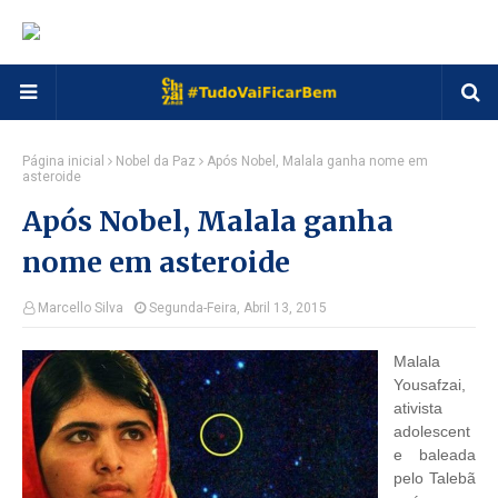
Página inicial
Nobel da Paz
Após Nobel, Malala ganha nome em
asteroide
Após Nobel, Malala ganha
nome em asteroide
Marcello Silva
Segunda-Feira, Abril 13, 2015
Malala
Yousafzai,
ativista
adolescent
e baleada
pelo Talebã