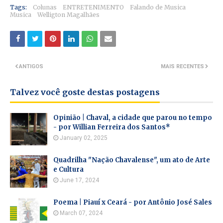
Tags:
Colunas
ENTRETENIMENTO
Falando de Musica
Musica
Welligton Magalhães
ANTIGOS
MAIS RECENTES
Talvez você goste destas postagens
Opinião | Chaval, a cidade que parou no tempo
- por Willian Ferreira dos Santos*
January 02, 2025
Quadrilha "Nação Chavalense", um ato de Arte
e Cultura
June 17, 2024
Poema | Piauí x Ceará - por Antônio José Sales
March 07, 2024