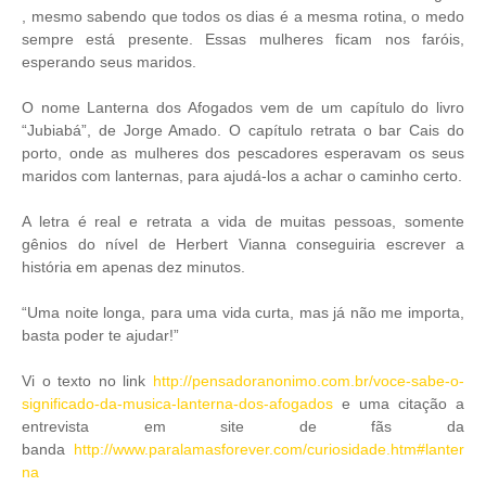
, mesmo sabendo que todos os dias é a mesma rotina, o medo
sempre está presente. Essas mulheres ficam nos faróis,
esperando seus maridos.
O nome Lanterna dos Afogados vem de um capítulo do livro
“Jubiabá”, de Jorge Amado. O capítulo retrata o bar Cais do
porto, onde as mulheres dos pescadores esperavam os seus
maridos com lanternas, para ajudá-los a achar o caminho certo.
A letra é real e retrata a vida de muitas pessoas, somente
gênios do nível de Herbert Vianna conseguiria escrever a
história em apenas dez minutos.
“Uma noite longa, para uma vida curta, mas já não me importa,
basta poder te ajudar!”
Vi o texto no link
http://pensadoranonimo.com.br/voce-sabe-o-
significado-da-musica-lanterna-dos-afogados
e uma citação a
entrevista em site de fãs da
banda
http://www.paralamasforever.com/curiosidade.htm#lanter
na