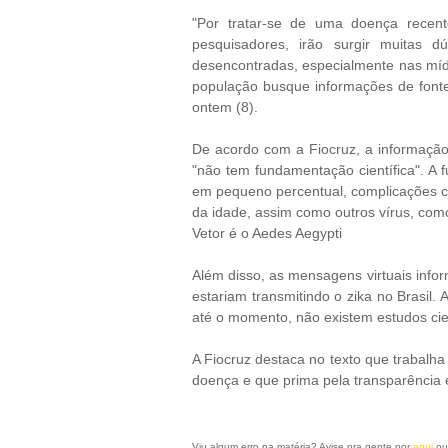
"Por tratar-se de uma doença recent
pesquisadores, irão surgir muitas 
desencontradas, especialmente nas míd
população busque informações de fontes
ontem (8).
De acordo com a Fiocruz, a informação
"não tem fundamentação científica". A 
em pequeno percentual, complicações cl
da idade, assim como outros vírus, como
Vetor é o Aedes Aegypti
Além disso, as mensagens virtuais info
estariam transmitindo o zika no Brasil
até o momento, não existem estudos cien
A Fiocruz destaca no texto que trabalha
doença e que prima pela transparência 
Viu algum erro na matéria? Avise pra gente por
aqui
ou