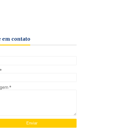
e em contato
*
agem
*