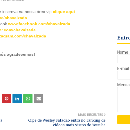
inscreva na nossa área vip
clique aqui
c/chavalzada
book
www.facebook.com/chavalzada
er.com/chavalzada
tagram.com/chavalzada
Entr
Nome
 nós agradecemos!
E-mail
Mens
MAIS RECENTES
ba
Clipe de Wesley Safadão entra no ranking de
vídeos mais vistos do Youtube