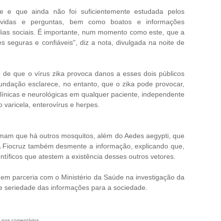
e e que ainda não foi suficientemente estudada pelos
dúvidas e perguntas, bem como boatos e informações
ias sociais. É importante, num momento como este, que a
 seguras e confiáveis", diz a nota, divulgada na noite de
 de que o vírus zika provoca danos a esses dois públicos
fundação esclarece, no entanto, que o zika pode provocar,
ínicas e neurológicas em qualquer paciente, independente
 varicela, enterovírus e herpes.
rmam que há outros mosquitos, além do Aedes aegypti, que
. A Fiocruz também desmente a informação, explicando que,
tíficos que atestem a existência desses outros vetores.
 em parceria com o Ministério da Saúde na investigação da
e seriedade das informações para a sociedade.
 nos comentários.