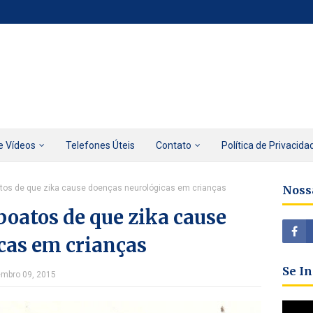
e Vídeos
Telefones Úteis
Contato
Política de Privacida
tos de que zika cause doenças neurológicas em crianças
Noss
oatos de que zika cause
cas em crianças
Se I
embro 09, 2015