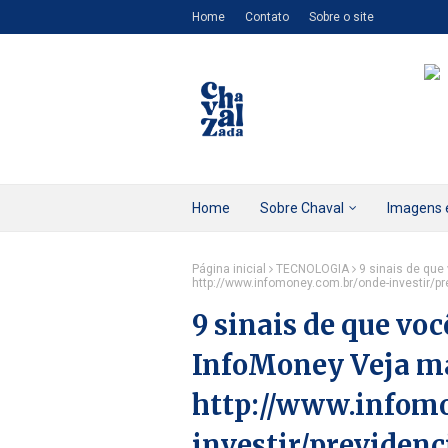
Home
Contato
Sobre o site
Home
Sobre Chaval
Imagens 
Página inicial
TECNOLOGIA
9 sinais de que
http://www.infomoney.com.br/onde-investir/pr
9 sinais de que voc
InfoMoney Veja m
http://www.infom
investir/previdenc