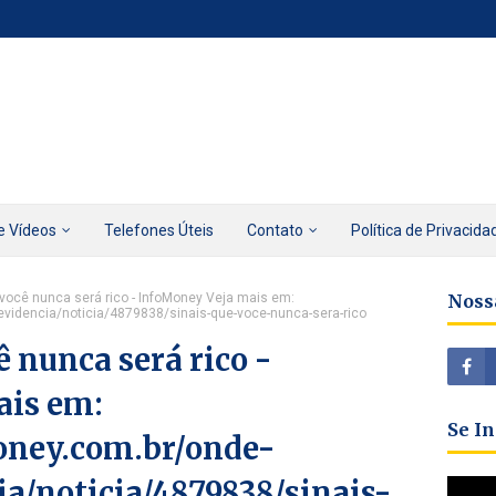
e Vídeos
Telefones Úteis
Contato
Política de Privacida
 você nunca será rico - InfoMoney Veja mais em:
Noss
evidencia/noticia/4879838/sinais-que-voce-nunca-sera-rico
ê nunca será rico -
ais em:
Se I
oney.com.br/onde-
ia/noticia/4879838/sinais-