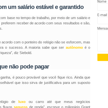
Nome
com um salário estável e garantido
E-mail
m base no tempo de trabalho, por meio de um salário e
s preferem receber de acordo com seus resultados e são,
s.
Mens
 acordo com o ponteiro do relógio não se esforcem, mas
ra o sucesso. A maioria sabe que ser
autônomo
é o
iqueza”, diz Siebold.
que não pode pagar
anha, é pouco provável que você fique rico. Ainda que
lhável que isso sirva de justificativa para um suposto
elógio de
luxo
ou carro até que meus negócios
s fluxos
seguros
de renda”, escreve o milionário Grant