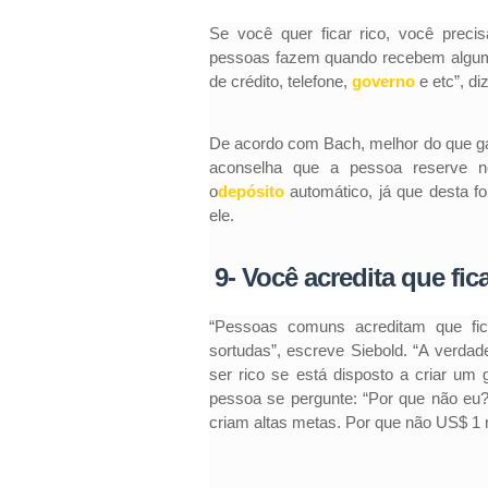
Se você quer ficar rico, você prec
pessoas fazem quando recebem algum 
de crédito, telefone,
governo
e etc”, di
De acordo com Bach, melhor do que gast
aconselha que a pessoa reserve no
o
depósito
automático, já que desta fo
ele.
9- Você acredita que fica
“Pessoas comuns acreditam que fic
sortudas”, escreve Siebold. “A verdad
ser rico se está disposto a criar um 
pessoa se pergunte: “Por que não eu
criam altas metas. Por que não US$ 1 