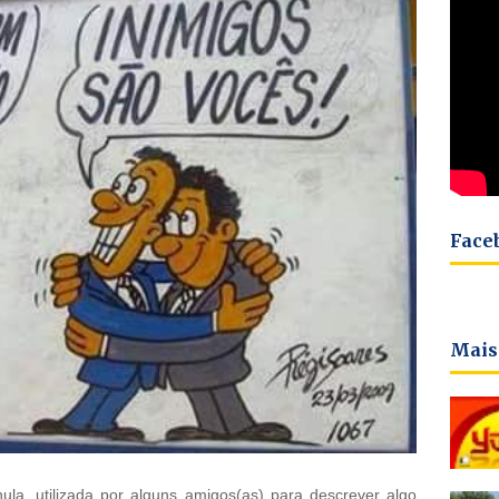
Face
Mais
la, utilizada por alguns amigos(as) para descrever algo