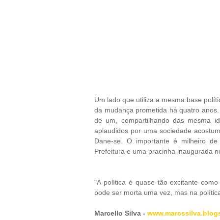
Um lado que utiliza a mesma base polí
da mudança prometida há quatro anos.
de um, compartilhando das mesma ide
aplaudidos por uma sociedade acostuma
Dane-se. O importante é milheiro de 
Prefeitura e uma pracinha inaugurada n
"A política é quase tão excitante co
pode ser morta uma vez, mas na política
Marcello Silva -
www.marcssilva.blog