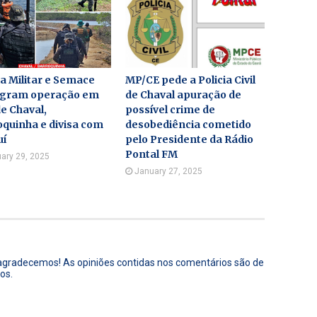
ia Militar e Semace
MP/CE pede a Policia Civil
agram operação em
de Chaval apuração de
de Chaval,
possível crime de
quinha e divisa com
desobediência cometido
uí
pelo Presidente da Rádio
Pontal FM
ary 29, 2025
January 27, 2025
 agradecemos! As opiniões contidas nos comentários são de
os.