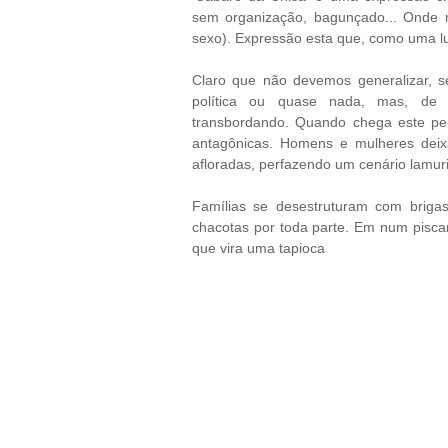
sem organização, bagunçado... Onde 
sexo). Expressão esta que, como uma luv
Claro que não devemos generalizar, 
política ou quase nada, mas, de p
transbordando. Quando chega este perí
antagônicas. Homens e mulheres dei
afloradas, perfazendo um cenário lamuri
Famílias se desestruturam com brigas
chacotas por toda parte. Em num pisc
que vira uma tapioca