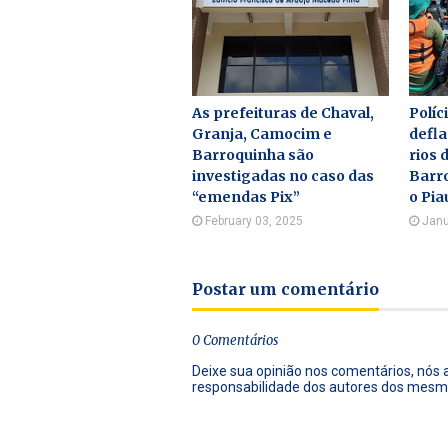
As prefeituras de Chaval,
Políc
Granja, Camocim e
defl
Barroquinha são
rios 
investigadas no caso das
Barro
“emendas Pix”
o Pia
February 03, 2025
Janu
Postar um comentário
0 Comentários
Deixe sua opinião nos comentários, nós
responsabilidade dos autores dos mesm