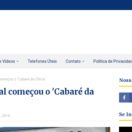
e Vídeos
Telefones Úteis
Contato
Política de Privacida
começou o 'Cabaré da Chica'
Noss
al começou o 'Cabaré da
Se I
, 2016