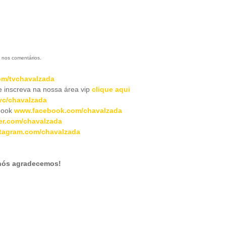
 nos comentários.
m/tvchavalzada
inscreva na nossa área vip
clique aqui
c/chavalzada
book
www.facebook.com/chavalzada
er.com/chavalzada
tagram.com/chavalzada
 nós agradecemos!