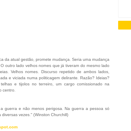
tica da atual gestão, promete mudança. Seria uma mudança
 O outro lado velhos nomes que já tiveram do mesmo lado
ias. Velhos nomes. Discurso repetido de ambos lados,
da e viciada numa politicagem delirante. Razão? Ideias?
telhas e tijolos no terreiro, um cargo comissionado na
o centro.
mo a guerra e não menos perigosa. Na guerra a pessoa só
 diversas vezes." (Winston Churchill)
spot.com