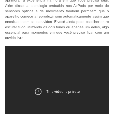
aprimorar a experiência na hora em que você precisa falar.
Além disso, a tecnologia embutida nos AirPods por meio de
sensores ópticos e de movimento também permitem que o
aparelho comece a reproduzir som automaticamente assim que
encaixados em seus ouvidos. E você ainda pode escolher entre
escutar tudo utilizando os dois fones ou apenas um deles, algo
essencial para momentos em que você precise ficar com um
ouvido livre.