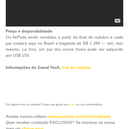
Preço e disponibilidade
Os AirPods serão vendidos a partir do final de outubro e cada
par custará aqui no Brasil a bagatela de R$ 1.399 — sim, isso
mesmo. Lá fora, um par dos novos fones pode ser adquirido
por US$ 159.
Informações do Canal Tech,
link da matéria.
Viu algum erro na matéria? Avise pra gente por
aqui
ou nos comentários.
Assista nossos vídeos
www.youtube.com/tvchavalzada
Quer receber conteúdo EXCLUSIVO? Se inscreva na nossa
área vip
clique aqui