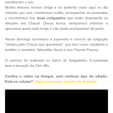
escolheram o seu.
Muitos leitores moram longe e só poderão estar aqui no dia
votação, por isso, r
esolvemos então, acompanhar as passeatas
e movimentos das
duas coligações
que estão disputando as
eleições em Chaval. Dessa forma, tentaremos informar e
aproximar quem está longe e não pode acompanhar de perto.
Nesse domingo aconteceu a passeata e comício da coligação
"Unidos pelo Chaval que queremos", que tem como candidato a
prefeito o vereador Sebastião Veras e vice Themis Passos.
O comício foi realizado no bairro do Salgadinho. A passeata
teve a duração de 24m:48s.
Confira o vídeo na íntegra, sem nenhum tipo de edição.
Está no celular?
Clique aqui para assistir no Youtube