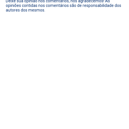
Deixe sua opinião nos comentários, nós agradecemos! As
opiniões contidas nos comentários são de responsabilidade dos
autores dos mesmos.