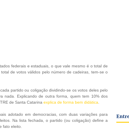
ados federais e estaduais, o que vale mesmo é o total de
 total de votos válidos pelo número de cadeiras, tem-se o
ada partido ou coligação dividindo-se os votos deles pelo
eva nada. Explicando de outra forma, quem tem 10% dos
O TRE de Santa Catarina
explica de forma bem didática
.
mais adotado em democracias, com duas variações para
Entr
itos. Na lista fechada, o partido (ou coligação) define a
 fato eleito.