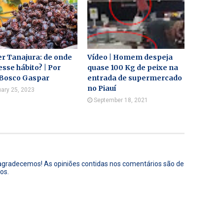
r Tanajura: de onde
Vídeo | Homem despeja
sse hábito? | Por
quase 100 Kg de peixe na
 Bosco Gaspar
entrada de supermercado
no Piauí
ary 25, 2023
September 18, 2021
 agradecemos! As opiniões contidas nos comentários são de
os.