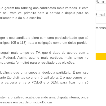
Nome
, que geram um ranking dos candidatos mais votados. É este
ue seu voto vai primeiro para o partido e depois para os
E-mail
ariamente o da sua escolha.
Mens
leger o seu candidato piora com uma particularidade que só
artigos 105 a 113) trata a coligação como um único partido.
conseguir mais tempo de TV, que é dado de acordo com a
a Federal. Assim, quanto mais partidos, mais tempo no
inda conta (e muito) para o resultado das eleições.
levância que uma suposta ideologia partidária. É por isso
nte tão distintas se unem Brasil afora. É o que vemos em
m a parceria entre o PCdoB e o DEM, para ficar num só
istema brasileiro acaba gerando uma disputa interna, onde
pessoais em vez de principiológicas.