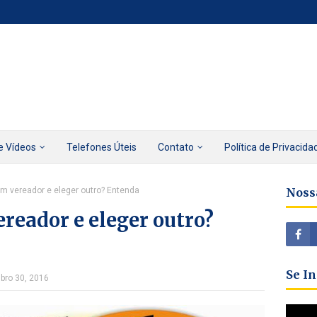
e Vídeos
Telefones Úteis
Contato
Política de Privacida
m vereador e eleger outro? Entenda
Noss
reador e eleger outro?
Se I
mbro 30, 2016