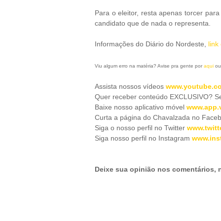
Para o eleitor, resta apenas torcer pa
candidato que de nada o representa.
Informações do Diário do Nordeste,
link
Viu algum erro na matéria? Avise pra gente por
aqui
ou
Assista nossos vídeos
www.youtube.co
Quer receber conteúdo EXCLUSIVO? Se 
Baixe nosso aplicativo móve
l
www.app.v
Curta a página do Chavalzada no Face
Siga o nosso perfil no Twitter
www.twitt
Siga nosso perfil no Instagram
www.ins
Deixe sua opinião nos comentários,