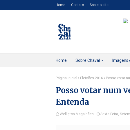
Home
Contato
Sobre o site
Home
Sobre Chaval
Imagens 
Página inicial
Eleições 2016
Posso votar nu
Posso votar num ve
Entenda
Welligton Magalhães
Sexta-Feira, Sete