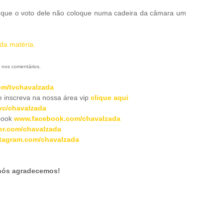
ra que o voto dele não coloque numa cadeira da câmara um
 da matéria.
 nos comentários.
m/tvchavalzada
inscreva na nossa área vip
clique aqui
c/chavalzada
book
www.facebook.com/chavalzada
er.com/chavalzada
tagram.com/chavalzada
 nós agradecemos!