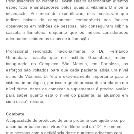
Pesquisadores do National Jewish Health descobriram eventos
específicos e sinalizadores pelos quais a vitamina D inibe a
inflamação. Por meio de experiências, eles mostraram que
índices baixos do componente comparáveis aos índices
observados em milhões de pessoas, não conseguiram inibir a
cascata inflamatória, enquanto que os índices considerados
adequados inibiram os sinais de inflamação.
Profissional renomado nacionalmente, o Dr. Fernando
Guanabara ressalta que no Instituto Guanabara, recém-
inaugurado no Complexo São Mateus, em Fortaleza, os
esforços são voltados para que cada paciente atinja um nível
ótimo de Vitamina D: “ela é extremamente importante para o
sistema imunológico, por isso a gente precisa deixar ela em um
nível ótimo. Antes de começar a suplementar é preciso avaliar
para saber quanto está o nível do paciente, aí atuamos em
cima disso”, reiterou.
Combate
A capacidade de produção de uma proteína que ajuda o corpo
a combater bactérias e vírus é o diferencial da “D”. É comum
que pessoas com a deficiência deste nutriente adoeçam com