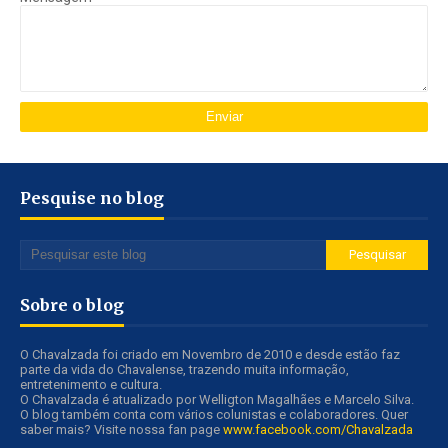
Pesquise no blog
Sobre o blog
O Chavalzada foi criado em Novembro de 2010 e desde estão faz
parte da vida do Chavalense, trazendo muita informação,
entretenimento e cultura.
O Chavalzada é atualizado por Welligton Magalhães e Marcelo Silva.
O blog também conta com vários colunistas e colaboradores. Quer
saber mais? Visite nossa fan page
www.facebook.com/Chavalzada