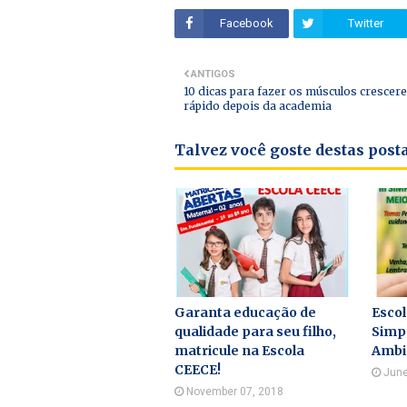
Facebook
Twitter
ANTIGOS
10 dicas para fazer os músculos cresce
rápido depois da academia
Talvez você goste destas pos
Garanta educação de
Escol
qualidade para seu filho,
Simp
matricule na Escola
Ambi
CEECE!
June
November 07, 2018