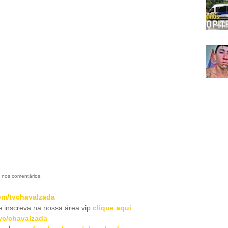
 nos comentários.
m/tvchavalzada
inscreva na nossa área vip
clique aqui
c/chavalzada