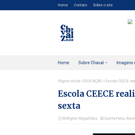
Home
Contato
Sobre o site
Home
Sobre Chaval
Imagens 
Página inicial
EDUCAÇÃO
Escola CEECE rea
Escola CEECE reali
sexta
Welligton Magalhães
Quinta-Feira, Nov