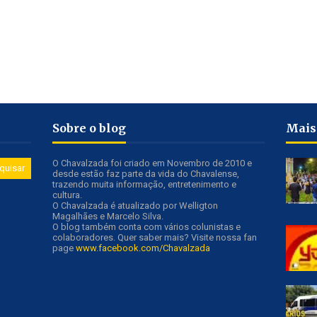
Sobre o blog
Mais
O Chavalzada foi criado em Novembro de 2010 e
desde estão faz parte da vida do Chavalense,
trazendo muita informação, entretenimento e
cultura.
O Chavalzada é atualizado por Welligton
Magalhães e Marcelo Silva.
O blog também conta com vários colunistas e
colaboradores. Quer saber mais? Visite nossa fan
page
www.facebook.com/Chavalzada