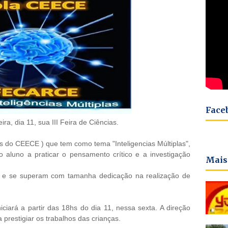
Face
ra, dia 11, sua III Feira de Ciências.
s do CEECE ) que tem como tema "Inteligencias Múltiplas",
 o aluno a praticar o pensamento crítico e a investigação
Mais
 e se superam com tamanha dedicação na realização de
iciará a partir das 18hs do dia 11, nessa sexta. A direção
prestigiar os trabalhos das crianças.