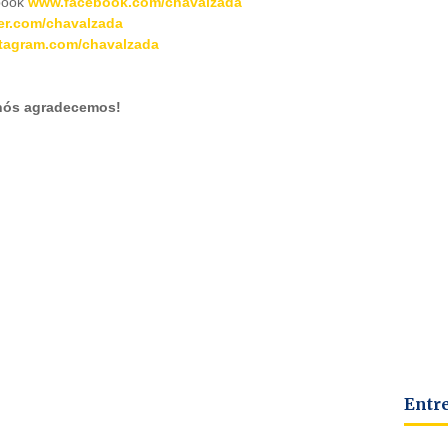
book
www.facebook.com/chavalzada
er.com/chavalzada
tagram.com/chavalzada
 nós agradecemos!
Entr