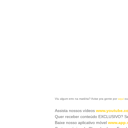
Viu algum erro na matéria? Avise pra gente por
aqui
ou
Assista nossos vídeos
www.youtube.co
Quer receber conteúdo EXCLUSIVO? Se 
Baixe nosso aplicativo móve
l
www.app.v