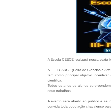
A Escola CEECE realizará nessa sexta-fei
A III FECARCE (Feira de Ciências e Arte
tem como principal objetivo incentivar
cientifica.
Todos os anos os alunos surpreendem
seus trabalhos.
A evento será aberto ao público e se in
convida toda população chavalense para 