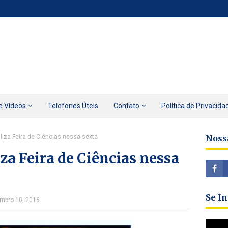
e Vídeos
Telefones Úteis
Contato
Política de Privacida
liza Feira de Ciências nessa sexta
Noss
za Feira de Ciências nessa
Se I
embro 10, 2016