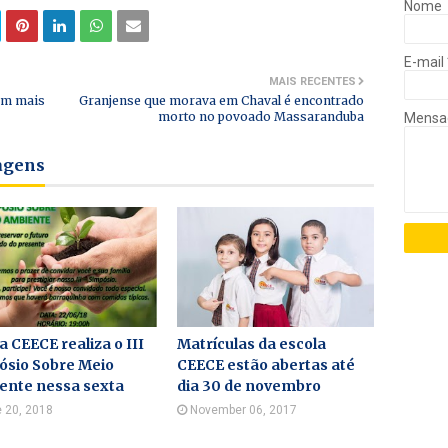
Nome
E-mail
MAIS RECENTES
rem mais
Granjense que morava em Chaval é encontrado
morto no povoado Massaranduba
Mens
tagens
a CEECE realiza o III
Matrículas da escola
ósio Sobre Meio
CEECE estão abertas até
ente nessa sexta
dia 30 de novembro
 20, 2018
November 06, 2017