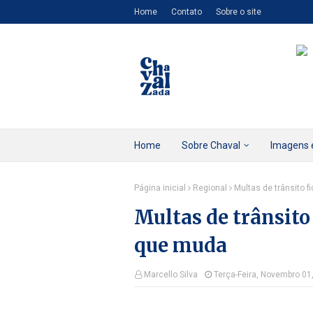
Home
Contato
Sobre o site
Home
Sobre Chaval
Imagens 
Página inicial
Regional
Multas de trânsito 
Multas de trânsito
que muda
Marcello Silva
Terça-Feira, Novembro 01