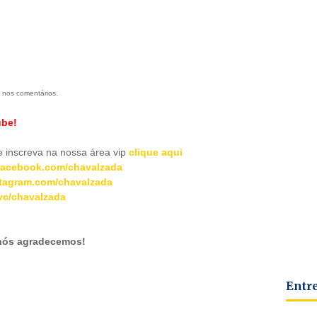
 nos comentários.
ube!
inscreva na nossa área vip
clique aqui
acebook.com/chavalzada
tagram.com/chavalzada
c/chavalzada
 nós agradecemos!
Entr