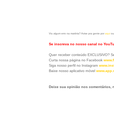
Viu algum erro na matéria? Avise pra gente por
aqui
ou
Se inscreva no nosso canal no YouT
Quer receber conteúdo EXCLUSIVO? Se 
Curta nossa página no Facebook
www.f
Siga nosso perfil no Instagram
www.ins
Baixe nosso aplicativo móve
l
www.app.v
Deixe sua opinião nos comentários,