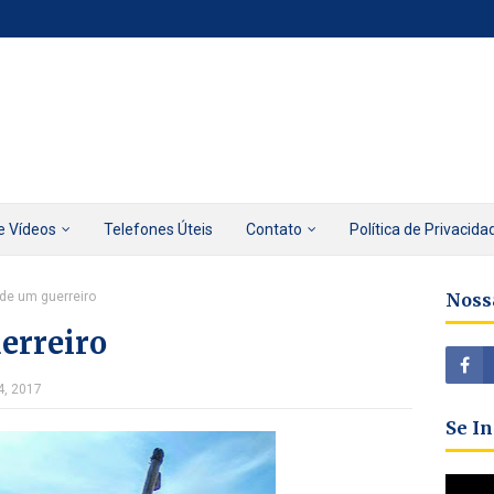
e Vídeos
Telefones Úteis
Contato
Política de Privacida
de um guerreiro
Noss
erreiro
4, 2017
Se I