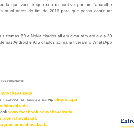
nda que você troque seu dispositivo por um "aparelho
s atual antes do fim de 2016 para que possa continuar
s sistemas BB e Nokia citados ali em cima têm até o dia 30
istemas Android e iOS citados acima já tiveram o WhatsApp
 nos comentários.
m/tvchavalzada
inscreva na nossa área vip
clique aqui
c/chavalzada
book
www.facebook.com/chavalzada
er.com/chavalzada
Entr
tagram.com/chavalzada