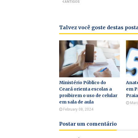
ANTIGOS
Talvez você goste destas pos
Ministério Público do
Anate
Ceará orienta escolas a
em Pa
proibirem o uso de celular
Praia
em sala de aula
Marc
February 08, 2024
Postar um comentário