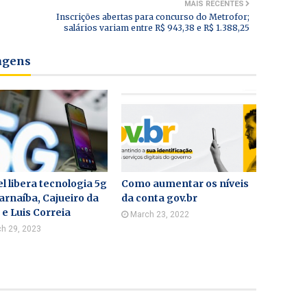
MAIS RECENTES
Inscrições abertas para concurso do Metrofor;
salários variam entre R$ 943,38 e R$ 1.388,25
tagens
l libera tecnologia 5g
Como aumentar os níveis
rnaíba, Cajueiro da
da conta gov.br
 e Luis Correia
March 23, 2022
h 29, 2023