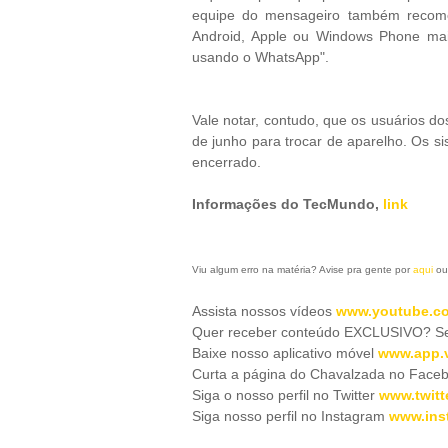
equipe do mensageiro também recome
Android, Apple ou Windows Phone mai
usando o WhatsApp".
Vale notar, contudo, que os usuários do
de junho para trocar de aparelho. Os s
encerrado.
Informações do TecMundo,
link
Viu algum erro na matéria? Avise pra gente por
aqui
ou
Assista nossos vídeos
www.youtube.co
Quer receber conteúdo EXCLUSIVO? Se 
Baixe nosso aplicativo móve
l
www.app.v
Curta a página do Chavalzada no Face
Siga o nosso perfil no Twitter
www.twitt
Siga nosso perfil no Instagram
www.ins