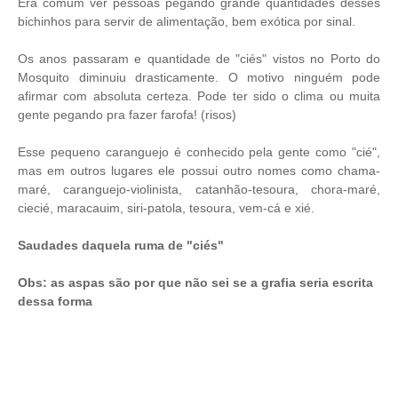
Era comum ver pessoas pegando grande quantidades desses
bichinhos para servir de alimentação, bem exótica por sinal.
Os anos passaram e quantidade de "ciés" vistos no Porto do
Mosquito
diminuiu
drasticamente. O motivo ninguém pode
afirmar com absoluta certeza. Pode ter sido o clima ou muita
gente pegando pra fazer farofa! (risos)
Esse pequeno caranguejo é conhecido pela gente como "cié",
mas em outros lugares ele possui outro nomes como chama-
maré, caranguejo-violinista, catanhão-tesoura, chora-maré,
ciecié, maracauim, siri-patola, tesoura, vem-cá e xié.
Saudades daquela ruma de "ciés"
Obs: as aspas são por que não sei se a grafia seria escrita
dessa forma