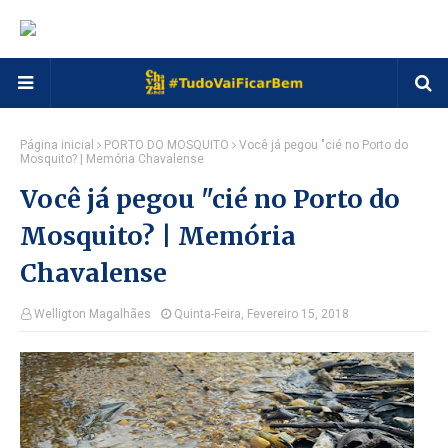
Página inicial
PORTO DO MOSQUITO
Você já pegou "cié no Porto do
Mosquito? | Memória Chavalense
Você já pegou "cié no Porto do
Mosquito? | Memória
Chavalense
Welligton Magalhães
Quinta-Feira, Fevereiro 15, 2018