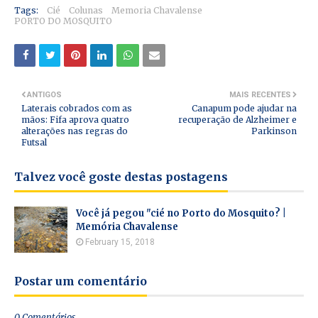
Tags:
Cié
Colunas
Memoria Chavalense
PORTO DO MOSQUITO
ANTIGOS
MAIS RECENTES
Laterais cobrados com as
Canapum pode ajudar na
mãos: Fifa aprova quatro
recuperação de Alzheimer e
alterações nas regras do
Parkinson
Futsal
Talvez você goste destas postagens
Você já pegou "cié no Porto do Mosquito? |
Memória Chavalense
February 15, 2018
Postar um comentário
0 Comentários