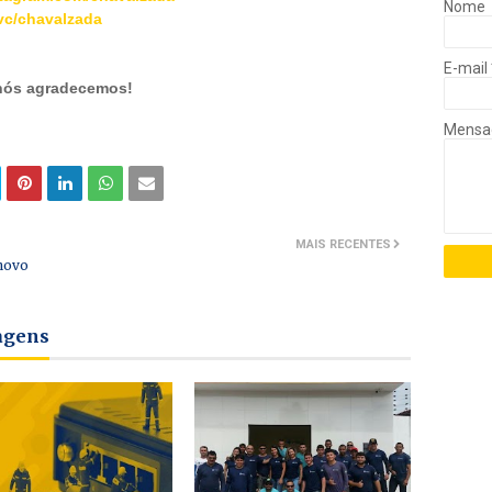
Nome
c/chavalzada
E-mail
 nós agradecemos!
Mens
MAIS RECENTES
novo
tagens