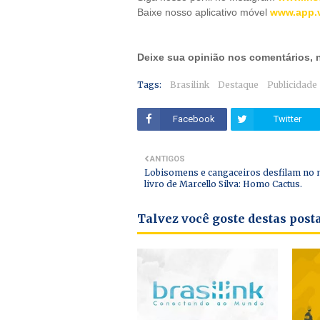
Baixe nosso aplicativo móve
l
www.app.v
Deixe sua opinião nos comentários,
Tags:
Brasilink
Destaque
Publicidade
Facebook
Twitter
ANTIGOS
Lobisomens e cangaceiros desfilam no 
livro de Marcello Silva: Homo Cactus.
Talvez você goste destas pos