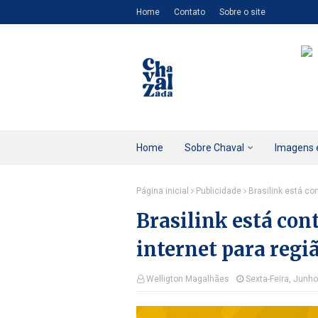
Home
Contato
Sobre o site
Home
Sobre Chaval
Imagens 
Página inicial
Publicidade
Brasilink está co
Brasilink está con
internet para reg
Welligton Magalhães
Sexta-Feira, Junho