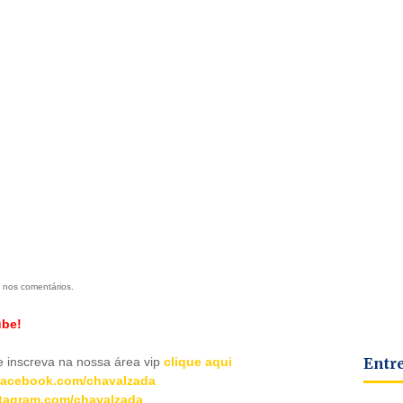
 nos comentários.
ube!
Entr
inscreva na nossa área vip
clique aqui
acebook.com/chavalzada
tagram.com/chavalzada