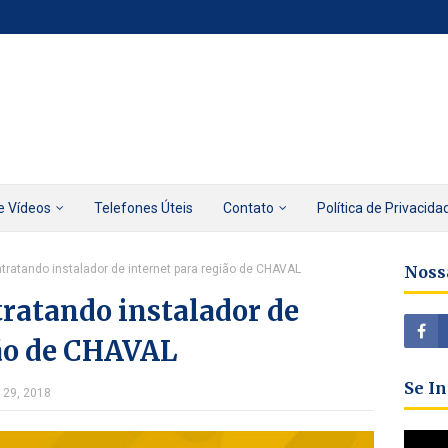
e Vídeos
Telefones Úteis
Contato
Política de Privacida
ntratando instalador de internet para região de CHAVAL
Noss
tratando instalador de
ião de CHAVAL
Se I
 29, 2018