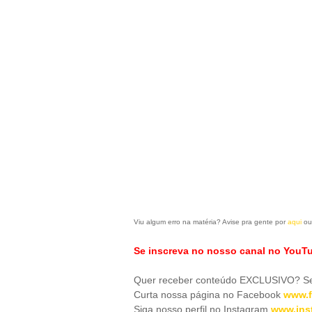
Viu algum erro na matéria? Avise pra gente por
aqui
ou
Se inscreva no nosso canal no YouT
Quer receber conteúdo EXCLUSIVO? Se 
Curta nossa página no Facebook
www.f
Siga nosso perfil no Instagram
www.ins