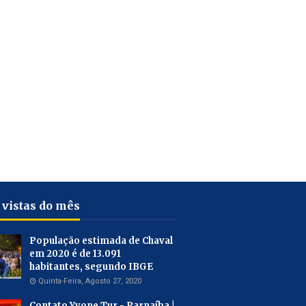
 vistas do mês
População estimada de Chaval
em 2020 é de 13.091
habitantes, segundo IBGE
Quinta-Feira, Agosto 27, 2020
Contato Yvone Tur - Parnaíba |