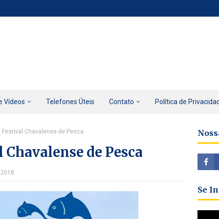
e Vídeos
Telefones Úteis
Contato
Política de Privacida
º Festival Chavalense de Pesca
Noss
al Chavalense de Pesca
, 2018
Se I