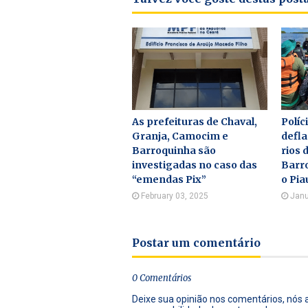
As prefeituras de Chaval,
Políc
Granja, Camocim e
defl
Barroquinha são
rios 
investigadas no caso das
Barro
“emendas Pix”
o Pia
February 03, 2025
Janu
Postar um comentário
0 Comentários
Deixe sua opinião nos comentários, nós