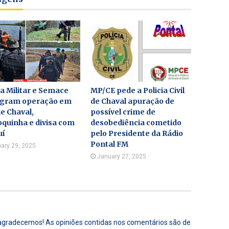
ia Militar e Semace
MP/CE pede a Policia Civil
agram operação em
de Chaval apuração de
de Chaval,
possível crime de
quinha e divisa com
desobediência cometido
uí
pelo Presidente da Rádio
Pontal FM
ary 29, 2025
January 27, 2025
 agradecemos! As opiniões contidas nos comentários são de