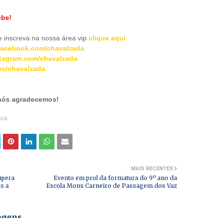
ube!
inscreva na nossa área vip
clique aqui
acebook.com/chavalzada
tagram.com/chavalzada
c/chavalzada
 nós agradecemos!
sca
MAIS RECENTES
upera
Evento em prol da formatura do 9º ano da
s a
Escola Mons Carneiro de Passagem dos Vaz
tagens