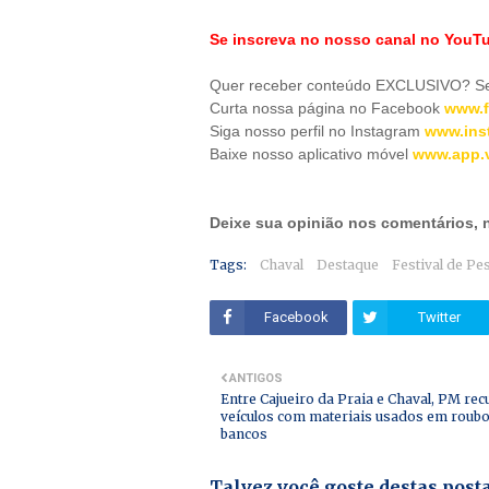
Se inscreva no nosso canal no YouT
Quer receber conteúdo EXCLUSIVO? Se 
Curta nossa página no Facebook
www.f
Siga nosso perfil no Instagram
www.ins
Baixe nosso aplicativo móve
l
www.app.v
Deixe sua opinião nos comentários,
Tags:
Chaval
Destaque
Festival de Pe
Facebook
Twitter
ANTIGOS
Entre Cajueiro da Praia e Chaval, PM rec
veículos com materiais usados em roubo
bancos
Talvez você goste destas pos