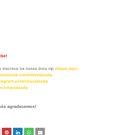
ube!
inscreva na nossa área vip
clique aqui
acebook.com/chavalzada
tagram.com/chavalzada
c/chavalzada
 nós agradecemos!