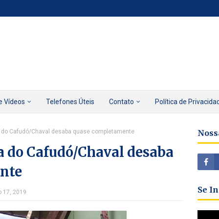
e Vídeos
Telefones Úteis
Contato
Política de Privacida
ja do Cafudó/Chaval desaba quase completamente
Noss
a do Cafudó/Chaval desaba
nte
Se I
o 17, 2019