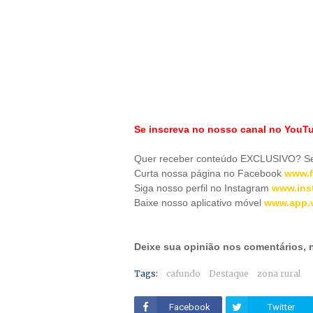
Se inscreva no nosso canal no YouT
Quer receber conteúdo EXCLUSIVO? Se 
Curta nossa página no Facebook
www.f
Siga nosso perfil no Instagram
www.ins
Baixe nosso aplicativo móve
l
www.app.v
Deixe sua opinião nos comentários,
Tags:
cafundo
Destaque
zona rural
Facebook
Twitter