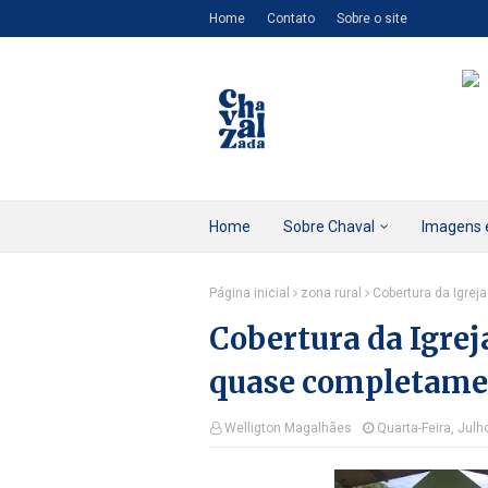
Home
Contato
Sobre o site
Home
Sobre Chaval
Imagens 
Página inicial
zona rural
Cobertura da Igre
Cobertura da Igrej
quase completame
Welligton Magalhães
Quarta-Feira, Julh