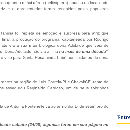
ta quando o táxi aéreo (helicóptero) pousou na localidade
riz e o apresentador foram recebidos pelos populares
família foi repleta de emoção e surpresa para atriz que
o final, a produção do programa, capitaneada por Rodrigo
 até ela a sua mãe biológica dona Adelaide que veio de
o. Dona Adelaide não via a filha
há mais de uma década*
.
e e veio para Santa Rosa ainda bebê aos cuidados de dona
rentes na região de Luis Correia/PI e Chaval/CE, tanto da
nos assegurou Reginaldo Cardoso, um de seus sobrinhos
a de Antônia Fontenelle vá ao ar no dia 1º de setembro do
Entr
 desde sábado (24/08) algumas fotos em sua página no