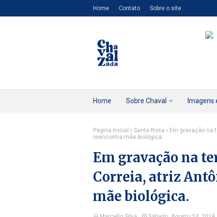
Home
Contato
Sobre o site
Home
Sobre Chaval
Imagens 
Página inicial
Santa Rosa
Em gravação na te
reencontra mãe biológica.
Em gravação na ter
Correia, atriz Ant
mãe biológica.
Marcello Silva
Sábado, Agosto 24, 2019