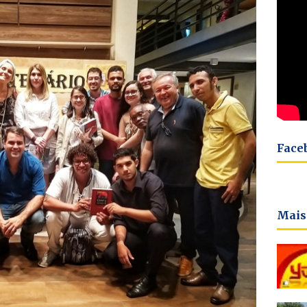
Face
Mais