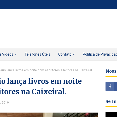
e Vídeos
Telefones Úteis
Contato
Política de Privacida
erário lança livros em noite com escritores e leitores na Caixeiral.
Noss
io lança livros em noite
itores na Caixeiral.
Se I
, 2019