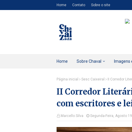
Home
Contato
Sobre o site
Home
Sobre Chaval
Imagens 
Página inicial
Sesc Caixeiral
II Corredor Lit
II Corredor Literár
com escritores e le
Marcello Silva
Segunda-Feira, Agosto 19