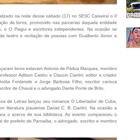
lizado na noite desse sábado (17) no SESC Caixeiral o II
ição de livros, promovido nas parcerias daquela entidade
 o O Piagui e escritores independentes. Na ocasião se
e teatro e recitação de poesias com Gualberto Júnior e
lançaram livros estavam Antonio de Pádua Marques, membro
fessor Adilson Castro e Claucio Ciarlini, editor e criador
nólia Fontenele e Jorge Barbosa Filho, escritor carioca
scritor de Chaval e o advogado Dante Ponte de Brito.
na de Letras lançou seu romance O Libertador de Cuba,
 literatura piauiense Daniel C. B. Ciarlini. Na ocasião a
ara o acervo de sua biblioteca. Ao evento compareceu o
al do prefeito de Parnaíba, o advogado, escritor e membro