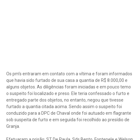
Os pm’s entraram em contato com a vítima e foram informados
que havia sido furtado de sua casa a quantia de R$ 8.000,00 e
alguns objetos. As diligências foram iniciadas e em pouco temo
o suspeito foi localizado e preso. Ele teria confessado o furto e
entregado parte dos objetos, no entanto, negou que tivesse
furtado a quantia citada acima. Sendo assim o suspeito foi
conduzido para a DPC de Chaval onde foi autuado em flagrante
sob suspeita de furto e em seguida foi recolhido ao presídio de
Granja.
Efetuaram a prisão: ST De Paula, Sds Bento, Fontenele e Welson