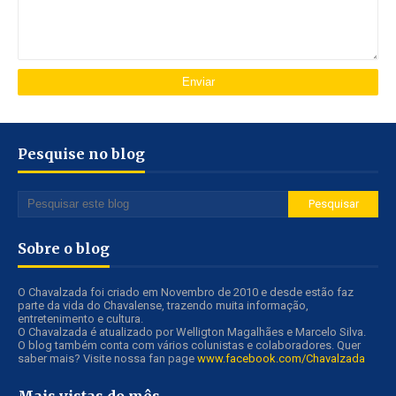
Pesquise no blog
Sobre o blog
O Chavalzada foi criado em Novembro de 2010 e desde estão faz
parte da vida do Chavalense, trazendo muita informação,
entretenimento e cultura.
O Chavalzada é atualizado por Welligton Magalhães e Marcelo Silva.
O blog também conta com vários colunistas e colaboradores. Quer
saber mais? Visite nossa fan page
www.facebook.com/Chavalzada
Mais vistas do mês