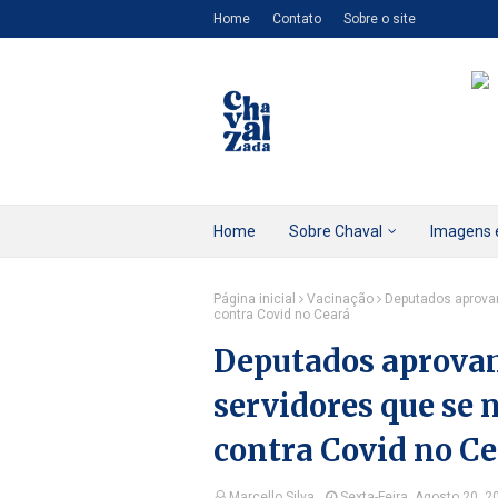
Home
Contato
Sobre o site
Home
Sobre Chaval
Imagens 
Página inicial
Vacinação
Deputados aprovam
contra Covid no Ceará
Deputados aprovam
servidores que se 
contra Covid no C
Marcello Silva
Sexta-Feira, Agosto 20, 2