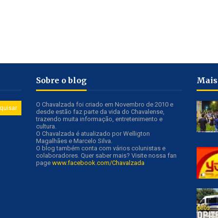
Sobre o blog
Mais
O Chavalzada foi criado em Novembro de 2010 e
desde estão faz parte da vida do Chavalense,
trazendo muita informação, entretenimento e
cultura.
O Chavalzada é atualizado por Welligton
Magalhães e Marcelo Silva.
O blog também conta com vários colunistas e
colaboradores. Quer saber mais? Visite nossa fan
page
www.facebook.com/Chavalzada