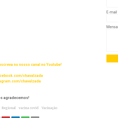
E-mail
Mens
inscreva no nosso canal no Youtube!
cebook.com/chavalzada
agram.com/chavalzada
nós agradecemos!
Regional
vacina covid
Vacinação