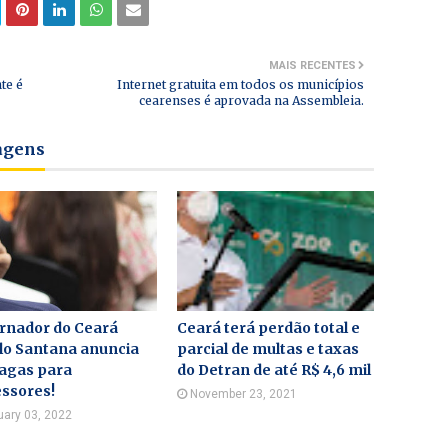
MAIS RECENTES
te é
Internet gratuita em todos os municípios
cearenses é aprovada na Assembleia.
tagens
rnador do Ceará
Ceará terá perdão total e
lo Santana anuncia
parcial de multas e taxas
vagas para
do Detran de até R$ 4,6 mil
ssores!
November 23, 2021
uary 03, 2022