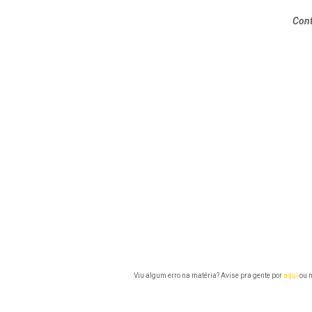
Cont
Viu algum erro na matéria? Avise pra gente por
aqui
ou n