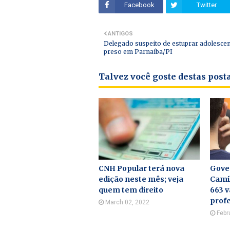
Facebook
Twitter
ANTIGOS
Delegado suspeito de estuprar adolescen
preso em Parnaíba/PI
Talvez você goste destas pos
CNH Popular terá nova
Gove
edição neste mês; veja
Cami
quem tem direito
663 
profe
March 02, 2022
Febr