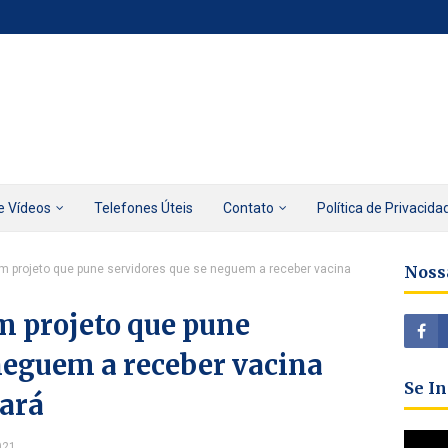
e Vídeos
Telefones Úteis
Contato
Política de Privacida
 projeto que pune servidores que se neguem a receber vacina
Noss
 projeto que pune
neguem a receber vacina
Se I
eará
021